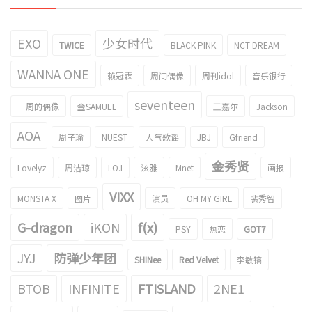
EXO
少女时代
TWICE
BLACK PINK
NCT DREAM
WANNA ONE
赖冠霖
周间偶像
周刊idol
音乐银行
seventeen
一周的偶像
金SAMUEL
王嘉尔
Jackson
AOA
周子瑜
NUEST
人气歌谣
JBJ
Gfriend
金秀贤
Lovelyz
周洁琼
I.O.I
泫雅
Mnet
画报
VIXX
MONSTA X
图片
演员
OH MY GIRL
裴秀智
G-dragon
iKON
f(x)
PSY
热恋
GOT7
JYJ
防弹少年团
SHINee
Red Velvet
李敏镐
BTOB
INFINITE
FTISLAND
2NE1