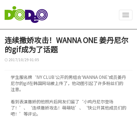
Toggl
navig
连续撒娇攻击！WANNA ONE 姜丹尼尔
的gif成为了话题
2017/10/29 01:05
学生服名牌‘IVY CLUB'公开的男组合'WANNA ONE'成员姜丹
尼尔的gif在韩国网站被上传了，他动图引起了许多粉丝们的
注意。
看到表演撒娇的他照片后网友们留了‘小鸡丹尼尔登场
了！’、‘连续撒娇攻击！萌萌哒’、‘快公开其他成员们的
吧！’等评论。