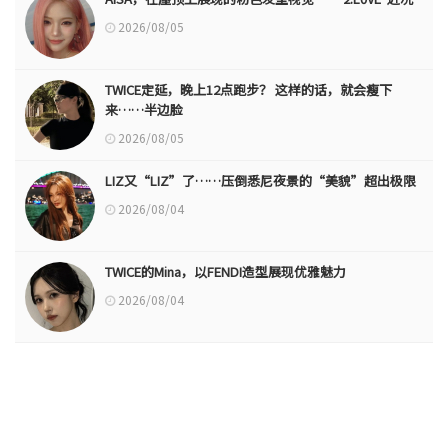
2026/08/05
TWICE定延，晚上12点跑步？ 这样的话，就会瘦下
来……半边脸
2026/08/05
LIZ又“LIZ”了……压倒悉尼夜景的“美貌”超出极限
2026/08/04
TWICE的Mina，以FENDI造型展现优雅魅力
2026/08/04