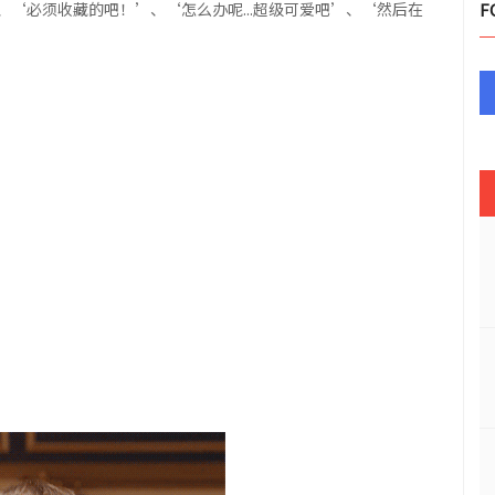
‘必须收藏的吧！’、‘怎么办呢...超级可爱吧’、‘然后在
F