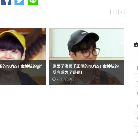
NU'EST 金钟炫的gif
见面了演员千正明的NU'EST 金钟炫的
NU
反应成为了话题！
式很
2017/09/30
2