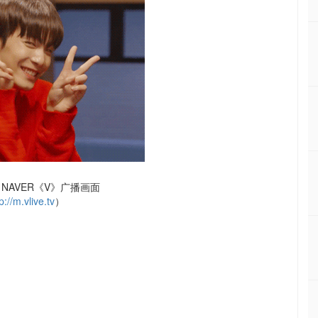
NAVER《V》广播画面
p://m.vlive.tv
）