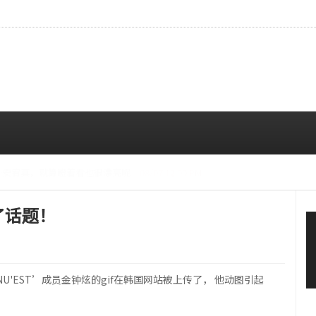
CE成员中最瘦。
08/07 10:00 AM
为了话题！
U'EST’成员金钟炫的gif在韩国网站被上传了， 他动图引起