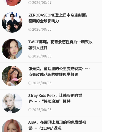
2026/08/07
ZEROBASEONE登上日本杂志封面，
稳固的全球影响力
2026/08/06
TWICE娜璉，花背景感性自拍…精致妆
容引人注目
2026/08/06
张元英，童话里的公主变成现实……
点亮玫瑰花园的娃娃视觉效果
2026/08/06
Stray Kids Felix，让韩服走向世
界……“韩服浪潮”模特
2026/08/05
AISA，在屋顶上展现的粉色发型视
觉……'2:L0VE' 近况