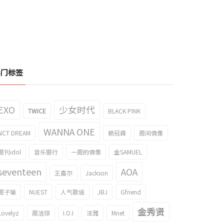
热门标签
'EST 金钟炫的使用筷子、勺子的方
NU'EST 金钟炫的方便面'哥哥呀'颂成
EXO
少女时代
TWICE
BLACK PINK
可爱，gif成为了话题！
了话题！
017/09/19
2017/08/31
WANNA ONE
NCT DREAM
赖冠霖
周间偶像
周刊idol
音乐银行
一周的偶像
金SAMUEL
seventeen
AOA
王嘉尔
Jackson
周子瑜
NUEST
人气歌谣
JBJ
Gfriend
金秀贤
Lovelyz
周洁琼
I.O.I
泫雅
Mnet