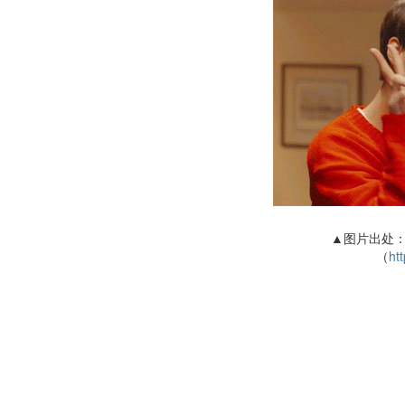
▲图片出处：
（
htt