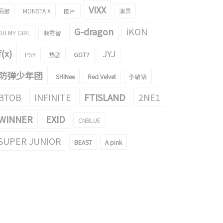
VIXX
画报
MONSTA X
图片
演员
G-dragon
iKON
OH MY GIRL
裴秀智
f(x)
JYJ
PSY
热恋
GOT7
防弹少年团
SHINee
Red Velvet
李敏镐
BTOB
INFINITE
FTISLAND
2NE1
WINNER
EXID
CNBLUE
SUPER JUNIOR
BEAST
A pink