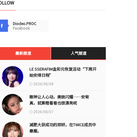
OLLOW
Diodeo.PROC
Facebook
最新报道
人气报道
LE SSERAFIM金彩元恢复活动“下周开
始安排日程”
2026/08/08
眼神让人心动，美貌闪耀……安宥
真，就算瞪着看也很漂亮呢
2026/08/07
减肥大获成功的郑妍，在TWICE成员中
最瘦。