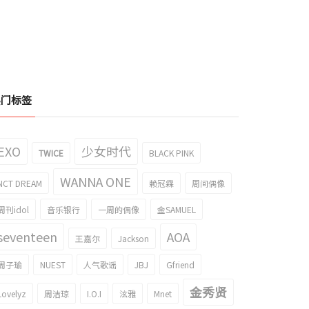
热门标签
EXO
少女时代
TWICE
BLACK PINK
WANNA ONE
NCT DREAM
赖冠霖
周间偶像
周刊idol
音乐银行
一周的偶像
金SAMUEL
seventeen
AOA
王嘉尔
Jackson
周子瑜
NUEST
人气歌谣
JBJ
Gfriend
金秀贤
Lovelyz
周洁琼
I.O.I
泫雅
Mnet