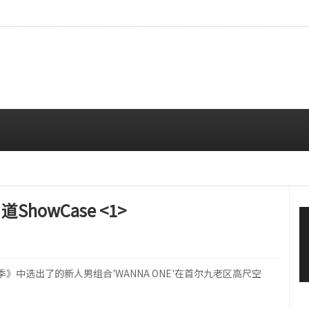
…安宥真，就算瞪着看也很漂亮呢
08/07 12:00 PM
howCase <1>
第二季》中选出了的新人男组合'WANNA ONE'在首尔九老区高尺空