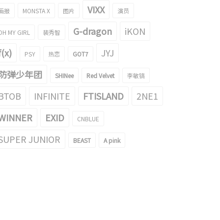
VIXX
画报
MONSTA X
图片
演员
G-dragon
iKON
OH MY GIRL
裴秀智
f(x)
JYJ
PSY
热恋
GOT7
防弹少年团
SHINee
Red Velvet
李敏镐
BTOB
INFINITE
FTISLAND
2NE1
WINNER
EXID
CNBLUE
SUPER JUNIOR
BEAST
A pink