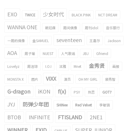
EXO
少女时代
TWICE
BLACK PINK
NCT DREAM
WANNA ONE
赖冠霖
周间偶像
周刊idol
音乐银行
seventeen
一周的偶像
金SAMUEL
王嘉尔
Jackson
AOA
周子瑜
NUEST
人气歌谣
JBJ
Gfriend
金秀贤
Lovelyz
周洁琼
I.O.I
泫雅
Mnet
画报
VIXX
MONSTA X
图片
演员
OH MY GIRL
裴秀智
G-dragon
iKON
f(x)
PSY
热恋
GOT7
JYJ
防弹少年团
SHINee
Red Velvet
李敏镐
BTOB
INFINITE
FTISLAND
2NE1
WINNER
EXID
SUPER JUNIOR
CNBLUE