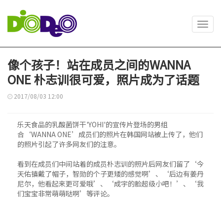
Toggl
navig
像个孩子！站在成员之间的WANNA
ONE 朴志训很可爱，照片成为了话题
2017/08/03 12:00
乐天食品的乳酸菌饼干'YOHI'的宣传片登场的男组
合‘WANNA ONE’成员们的照片在韩国网站被上传了，他们
的照片引起了许多网友们的注意。
看到在成员们中间站着的成员朴志训的照片后网友们留了‘今
天佑镇戴了帽子，智勋的个子更矮的感觉啊’、‘后边有姜丹
尼尔，他看起来更可爱哦’、‘成宇的脸超级小吧！’、‘我
们宝宝非常萌萌哒啊’等评论。