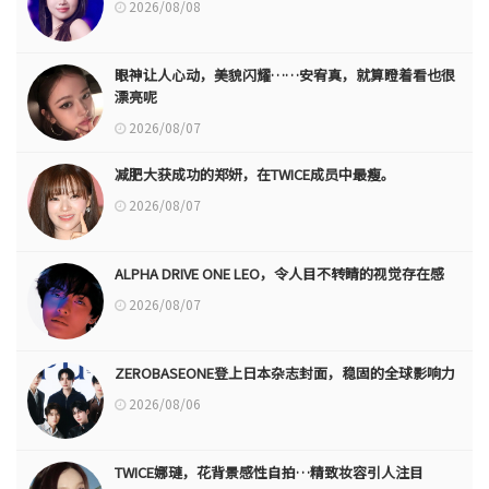
2026/08/08
眼神让人心动，美貌闪耀……安宥真，就算瞪着看也很
漂亮呢
2026/08/07
减肥大获成功的郑妍，在TWICE成员中最瘦。
2026/08/07
ALPHA DRIVE ONE LEO，令人目不转睛的视觉存在感
2026/08/07
ZEROBASEONE登上日本杂志封面，稳固的全球影响力
2026/08/06
TWICE娜璉，花背景感性自拍…精致妆容引人注目