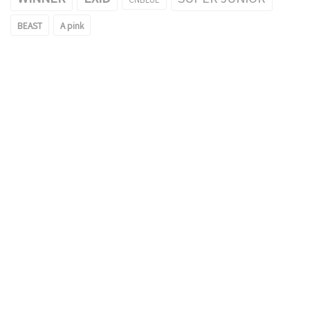
BEAST
A pink