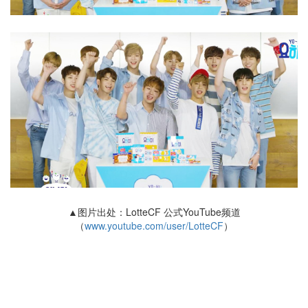
▲图片出处：LotteCF 公式YouTube频道
（
www.youtube.com/user/LotteCF
）