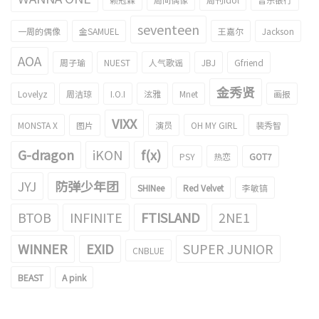
seventeen
一周的偶像
金SAMUEL
王嘉尔
Jackson
AOA
周子瑜
NUEST
人气歌谣
JBJ
Gfriend
金秀贤
Lovelyz
周洁琼
I.O.I
泫雅
Mnet
画报
VIXX
MONSTA X
图片
演员
OH MY GIRL
裴秀智
G-dragon
iKON
f(x)
PSY
热恋
GOT7
JYJ
防弹少年团
SHINee
Red Velvet
李敏镐
BTOB
INFINITE
FTISLAND
2NE1
WINNER
EXID
SUPER JUNIOR
CNBLUE
BEAST
A pink