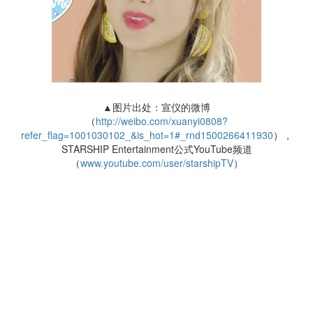
▲图片出处：宣仪的微博
（
http://weibo.com/xuanyi0808?
refer_flag=1001030102_&is_hot=1#_rnd1500266411930
），
STARSHIP Entertainment公式YouTube频道
（
www.youtube.com/user/starshipTV
）