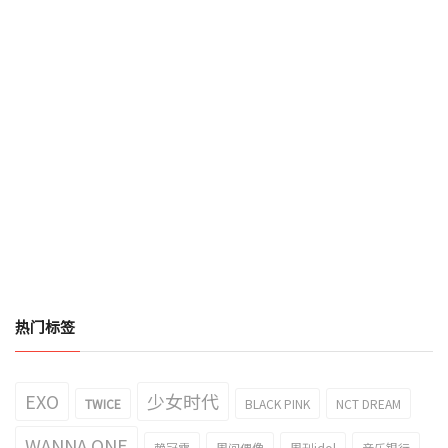
热门标签
EXO
少女时代
TWICE
BLACK PINK
NCT DREAM
WANNA ONE
赖冠霖
周间偶像
周刊idol
音乐银行