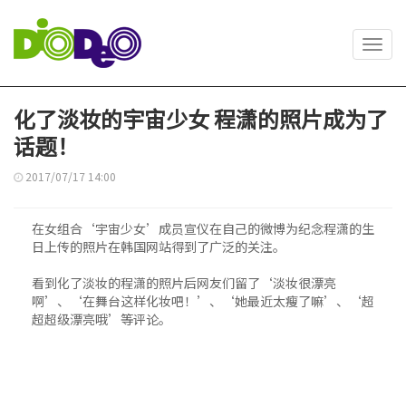
Toggl
navig
化了淡妆的宇宙少女 程潇的照片成为了
话题！
2017/07/17 14:00
在女组合‘宇宙少女’成员宣仪在自己的微博为纪念程潇的生
日上传的照片在韩国网站得到了广泛的关注。
看到化了淡妆的程潇的照片后网友们留了‘淡妆很漂亮
啊’、‘在舞台这样化妆吧！’、‘她最近太瘦了嘛’、‘超
超超级漂亮哦’等评论。