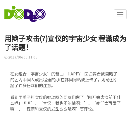
Toggl
navig
用辫子攻击(?)宣仪的宇宙少女 程潇成为
了话题！
2017/06/09 11:05
在女组合‘宇宙少女’的新曲‘HAPPY’回归舞台被目睹了
的团内中国人成员程潇的gif在韩国网站被上传了，她动图引
起了许多粉丝们的注意。
看到用辫子打宣仪的她动图的网友们留了‘刚开始表演前干什
么呢！呵呵’、‘宣仪：我也不能输啊！’、‘她们太可爱了
哦’、‘程潇和宣仪的发型么么哒啊’等评论。