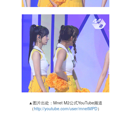
▲图片出处：Mnet M2公式YouTube频道
（
http://youtube.com/user/mnetMPD
）