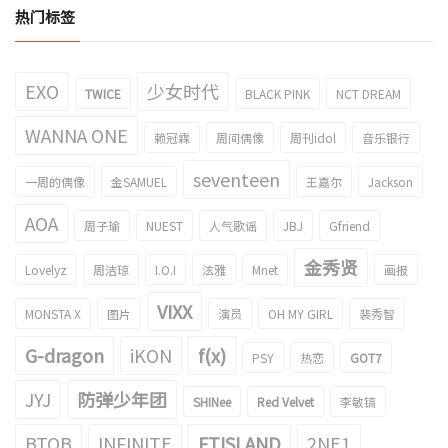
热门标签
EXO
少女时代
TWICE
BLACK PINK
NCT DREAM
WANNA ONE
赖冠霖
周间偶像
周刊idol
音乐银行
seventeen
一周的偶像
金SAMUEL
王嘉尔
Jackson
AOA
周子瑜
NUEST
人气歌谣
JBJ
Gfriend
金秀贤
Lovelyz
周洁琼
I.O.I
泫雅
Mnet
画报
VIXX
MONSTA X
图片
演员
OH MY GIRL
裴秀智
G-dragon
iKON
f(x)
PSY
热恋
GOT7
JYJ
防弹少年团
SHINee
Red Velvet
李敏镐
BTOB
INFINITE
FTISLAND
2NE1