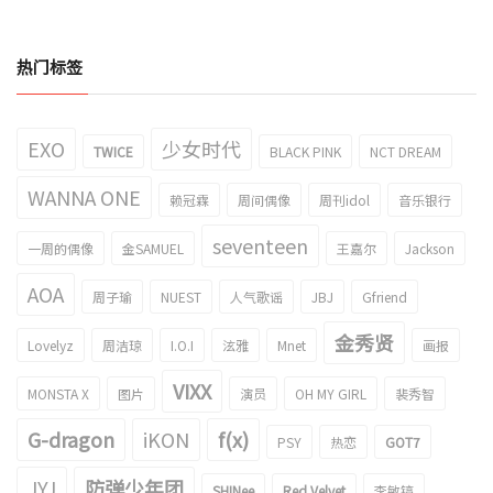
热门标签
EXO
少女时代
TWICE
BLACK PINK
NCT DREAM
WANNA ONE
赖冠霖
周间偶像
周刊idol
音乐银行
seventeen
一周的偶像
金SAMUEL
王嘉尔
Jackson
AOA
周子瑜
NUEST
人气歌谣
JBJ
Gfriend
金秀贤
Lovelyz
周洁琼
I.O.I
泫雅
Mnet
画报
VIXX
MONSTA X
图片
演员
OH MY GIRL
裴秀智
G-dragon
iKON
f(x)
PSY
热恋
GOT7
JYJ
防弹少年团
SHINee
Red Velvet
李敏镐