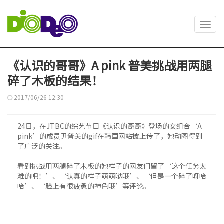
Toggl
navig
《认识的哥哥》A pink 普美挑战用两腿
碎了木板的结果！
2017/06/26 12:30
24日，在JTBC的综艺节目《认识的哥哥》登场的女组合‘A
pink’的成员尹普美的gif在韩国网站被上传了，她动图得到
了广泛的关注。
看到挑战用两腿碎了木板的她样子的网友们留了‘这个任务太
难的吧！’、‘认真的样子萌萌哒哦’、‘但是一个碎了呀哈
哈’、‘脸上有很疲惫的神色哦’等评论。