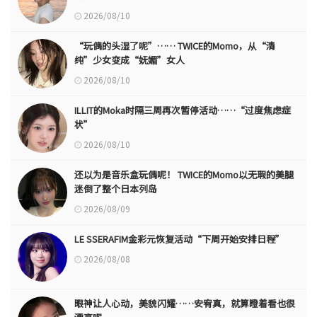
2026/08/10
“玩偶的头湿了呢”…… TWICE的Momo，从“清
纯”少女变成“妩媚”女人
2026/08/10
ILLIT的Moka时隔三周再次暂停活动……“过度焦虑症
状”
2026/08/10
还以为是音乐盒玩偶呢！ TWICE的Momo以无瑕的美腿
迷倒了整个日本列岛
2026/08/09
LE SSERAFIM金彩元恢复活动“下周开始安排日程”
2026/08/08
眼神让人心动，美貌闪耀……安宥真，就算瞪着看也很