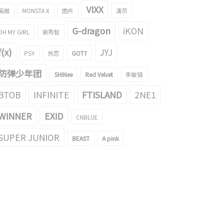
VIXX
画报
MONSTA X
图片
演员
G-dragon
iKON
OH MY GIRL
裴秀智
f(x)
JYJ
PSY
热恋
GOT7
防弹少年团
SHINee
Red Velvet
李敏镐
BTOB
INFINITE
FTISLAND
2NE1
WINNER
EXID
CNBLUE
SUPER JUNIOR
BEAST
A pink