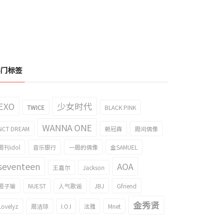
热门标签
EXO
少女时代
TWICE
BLACK PINK
WANNA ONE
NCT DREAM
赖冠霖
周间偶像
周刊idol
音乐银行
一周的偶像
金SAMUEL
seventeen
AOA
王嘉尔
Jackson
周子瑜
NUEST
人气歌谣
JBJ
Gfriend
金秀贤
Lovelyz
周洁琼
I.O.I
泫雅
Mnet