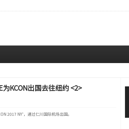
…安宥真，就算瞪着看也很漂亮呢
08/07 12:00 PM
为KCON出国去往纽约 <2>
ON 2017 NY'，通过仁川国际机场出国。