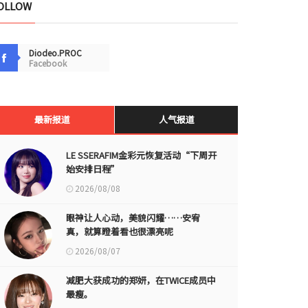
OLLOW
Diodeo.PROC
Facebook
最新报道
人气报道
LE SSERAFIM金彩元恢复活动“下周开
始安排日程”
2026/08/08
眼神让人心动，美貌闪耀……安宥
真，就算瞪着看也很漂亮呢
2026/08/07
减肥大获成功的郑妍，在TWICE成员中
最瘦。