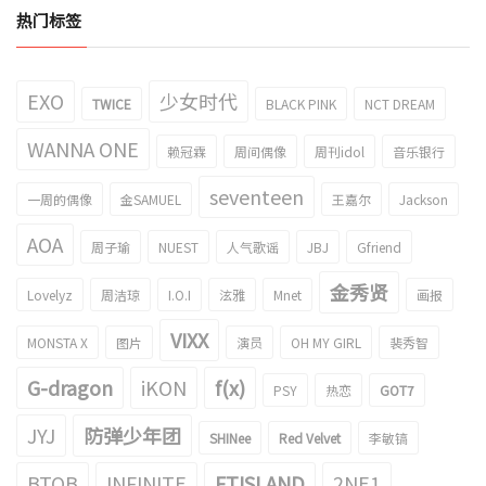
热门标签
EXO
少女时代
TWICE
BLACK PINK
NCT DREAM
WANNA ONE
赖冠霖
周间偶像
周刊idol
音乐银行
seventeen
一周的偶像
金SAMUEL
王嘉尔
Jackson
AOA
周子瑜
NUEST
人气歌谣
JBJ
Gfriend
金秀贤
Lovelyz
周洁琼
I.O.I
泫雅
Mnet
画报
VIXX
MONSTA X
图片
演员
OH MY GIRL
裴秀智
G-dragon
iKON
f(x)
PSY
热恋
GOT7
JYJ
防弹少年团
SHINee
Red Velvet
李敏镐
BTOB
INFINITE
FTISLAND
2NE1