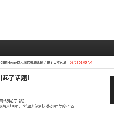
复活动“下周开始安排日程”
08/08 01:05 AM
引起了话题！
国网站引起了话题。
，眼睛真帅啊"，"希望多做演技活动啊" 等的评论。