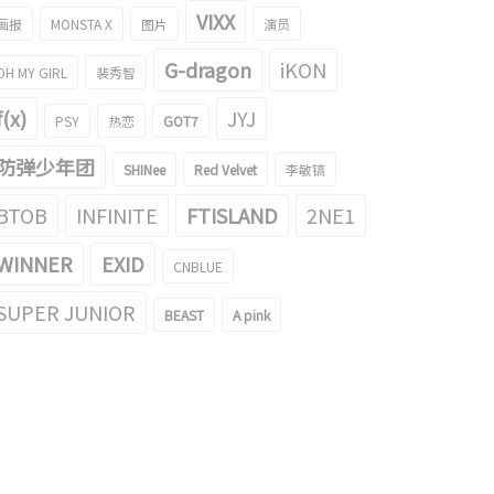
VIXX
画报
MONSTA X
图片
演员
G-dragon
iKON
OH MY GIRL
裴秀智
f(x)
JYJ
PSY
热恋
GOT7
防弹少年团
SHINee
Red Velvet
李敏镐
BTOB
INFINITE
FTISLAND
2NE1
WINNER
EXID
CNBLUE
SUPER JUNIOR
BEAST
A pink