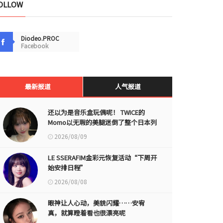
OLLOW
Diodeo.PROC
Facebook
最新报道
人气报道
还以为是音乐盒玩偶呢！ TWICE的
Momo以无瑕的美腿迷倒了整个日本列
岛
2026/08/09
LE SSERAFIM金彩元恢复活动“下周开
始安排日程”
2026/08/08
眼神让人心动，美貌闪耀……安宥
真，就算瞪着看也很漂亮呢