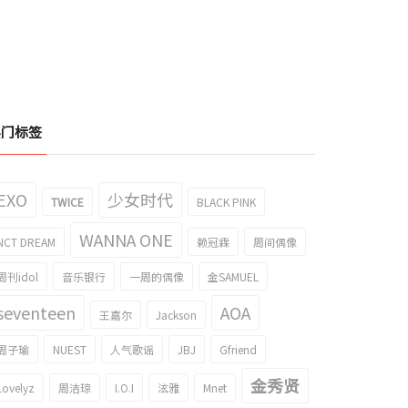
热门标签
EXO
少女时代
TWICE
BLACK PINK
WANNA ONE
NCT DREAM
赖冠霖
周间偶像
周刊idol
音乐银行
一周的偶像
金SAMUEL
seventeen
AOA
王嘉尔
Jackson
周子瑜
NUEST
人气歌谣
JBJ
Gfriend
金秀贤
Lovelyz
周洁琼
I.O.I
泫雅
Mnet