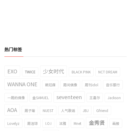
热门标签
EXO
少女时代
TWICE
BLACK PINK
NCT DREAM
WANNA ONE
赖冠霖
周间偶像
周刊idol
音乐银行
seventeen
一周的偶像
金SAMUEL
王嘉尔
Jackson
AOA
周子瑜
NUEST
人气歌谣
JBJ
Gfriend
金秀贤
Lovelyz
周洁琼
I.O.I
泫雅
Mnet
画报