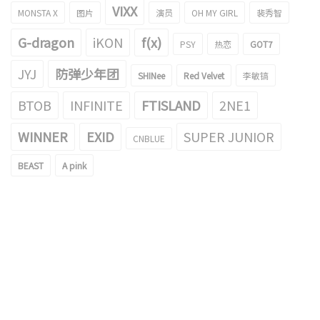
VIXX
MONSTA X
图片
演员
OH MY GIRL
裴秀智
G-dragon
iKON
f(x)
PSY
热恋
GOT7
JYJ
防弹少年团
SHINee
Red Velvet
李敏镐
BTOB
INFINITE
FTISLAND
2NE1
WINNER
EXID
SUPER JUNIOR
CNBLUE
BEAST
A pink