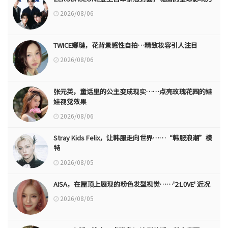
2026/08/06
TWICE娜璉，花背景感性自拍…精致妆容引人注目
2026/08/06
张元英，童话里的公主变成现实……点亮玫瑰花园的娃
娃视觉效果
2026/08/06
Stray Kids Felix，让韩服走向世界……“韩服浪潮”模
特
2026/08/05
AISA，在屋顶上展现的粉色发型视觉……'2:L0VE' 近况
2026/08/05