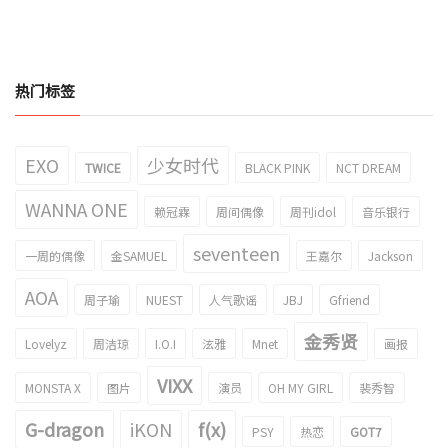
热门标签
EXO
少女时代
TWICE
BLACK PINK
NCT DREAM
WANNA ONE
赖冠霖
周间偶像
周刊idol
音乐银行
seventeen
一周的偶像
金SAMUEL
王嘉尔
Jackson
AOA
周子瑜
NUEST
人气歌谣
JBJ
Gfriend
金秀贤
Lovelyz
周洁琼
I.O.I
泫雅
Mnet
画报
VIXX
MONSTA X
图片
演员
OH MY GIRL
裴秀智
G-dragon
iKON
f(x)
PSY
热恋
GOT7