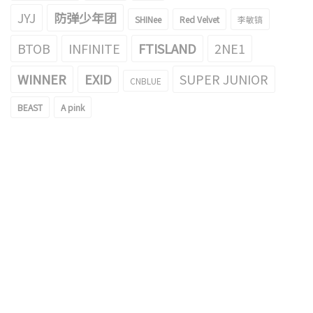
JYJ
防弹少年团
SHINee
Red Velvet
李敏镐
BTOB
INFINITE
FTISLAND
2NE1
WINNER
EXID
SUPER JUNIOR
CNBLUE
BEAST
A pink