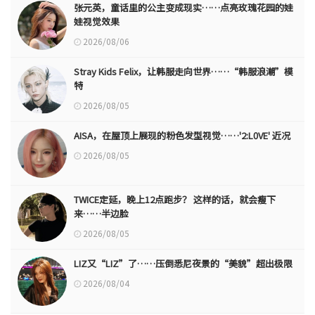
张元英，童话里的公主变成现实……点亮玫瑰花园的娃
娃视觉效果
2026/08/06
Stray Kids Felix，让韩服走向世界……“韩服浪潮”模
特
2026/08/05
AISA，在屋顶上展现的粉色发型视觉……'2:L0VE' 近况
2026/08/05
TWICE定延，晚上12点跑步？ 这样的话，就会瘦下
来……半边脸
2026/08/05
LIZ又“LIZ”了……压倒悉尼夜景的“美貌”超出极限
2026/08/04