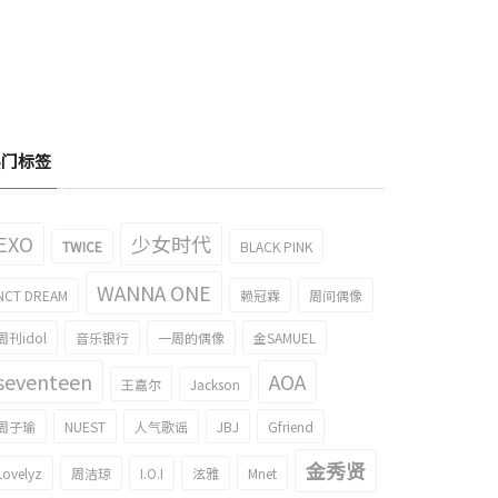
热门标签
EXO
少女时代
TWICE
BLACK PINK
WANNA ONE
NCT DREAM
赖冠霖
周间偶像
周刊idol
音乐银行
一周的偶像
金SAMUEL
seventeen
AOA
王嘉尔
Jackson
周子瑜
NUEST
人气歌谣
JBJ
Gfriend
金秀贤
Lovelyz
周洁琼
I.O.I
泫雅
Mnet