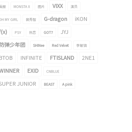
VIXX
画报
MONSTA X
图片
演员
G-dragon
iKON
OH MY GIRL
裴秀智
f(x)
JYJ
PSY
热恋
GOT7
防弹少年团
SHINee
Red Velvet
李敏镐
BTOB
INFINITE
FTISLAND
2NE1
WINNER
EXID
CNBLUE
SUPER JUNIOR
BEAST
A pink