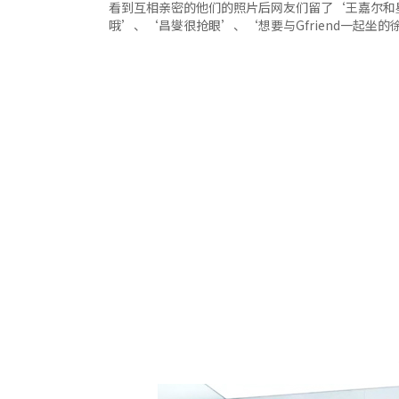
看到互相亲密的他们的照片后网友们留了‘王嘉尔和
哦’、‘昌燮很抢眼’、‘想要与Gfriend一起坐