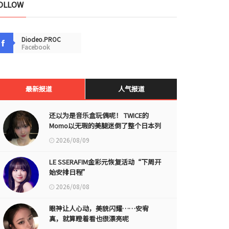
OLLOW
Diodeo.PROC
Facebook
最新报道
人气报道
还以为是音乐盒玩偶呢！ TWICE的
Momo以无瑕的美腿迷倒了整个日本列
岛
2026/08/09
LE SSERAFIM金彩元恢复活动“下周开
始安排日程”
2026/08/08
眼神让人心动，美貌闪耀……安宥
真，就算瞪着看也很漂亮呢