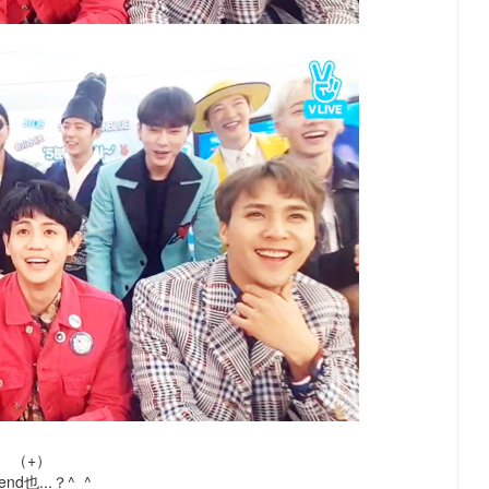
（+）
iend也...？^_^