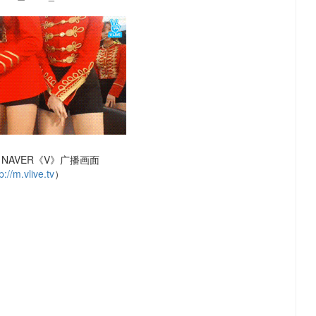
NAVER《V》广播画面
p://m.vlive.tv
）