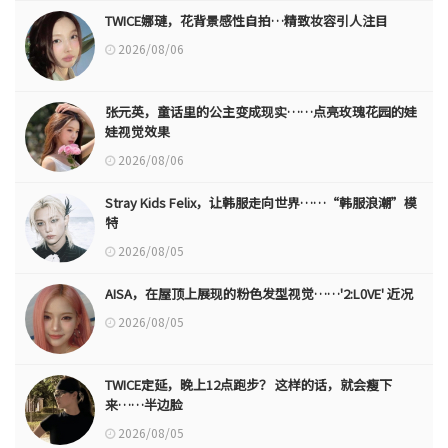
TWICE娜璉，花背景感性自拍…精致妆容引人注目
2026/08/06
张元英，童话里的公主变成现实……点亮玫瑰花园的娃
娃视觉效果
2026/08/06
Stray Kids Felix，让韩服走向世界……“韩服浪潮”模
特
2026/08/05
AISA，在屋顶上展现的粉色发型视觉……'2:L0VE' 近况
2026/08/05
TWICE定延，晚上12点跑步？ 这样的话，就会瘦下
来……半边脸
2026/08/05