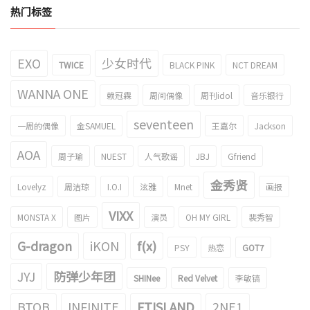
热门标签
EXO
少女时代
TWICE
BLACK PINK
NCT DREAM
WANNA ONE
赖冠霖
周间偶像
周刊idol
音乐银行
seventeen
一周的偶像
金SAMUEL
王嘉尔
Jackson
AOA
周子瑜
NUEST
人气歌谣
JBJ
Gfriend
金秀贤
Lovelyz
周洁琼
I.O.I
泫雅
Mnet
画报
VIXX
MONSTA X
图片
演员
OH MY GIRL
裴秀智
G-dragon
iKON
f(x)
PSY
热恋
GOT7
JYJ
防弹少年团
SHINee
Red Velvet
李敏镐
BTOB
INFINITE
FTISLAND
2NE1