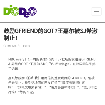
Toggl
navig
鼓励GFRIEND的GOT7王嘉尔被SJ希澈
制止！
2016/07/31 10:30
MBC every1《一周的偶像》5周年SP登场的女组合GFRIEND
& 男组合GOT7王嘉尔 &MC;的SJ希澈的gif，在韩国网站引起
了话题。
嘉儿想鼓励《你和我》用两倍的速度跳舞的GFRIEND，但被
希澈制止，看到这场面的网友们留了"醉汉希澈啊！呵
呵"，"想抱艺琳来着吧！"，"希澈哥哥棒棒哒！"，"嘉儿得谁
抱谁！"等的评论。