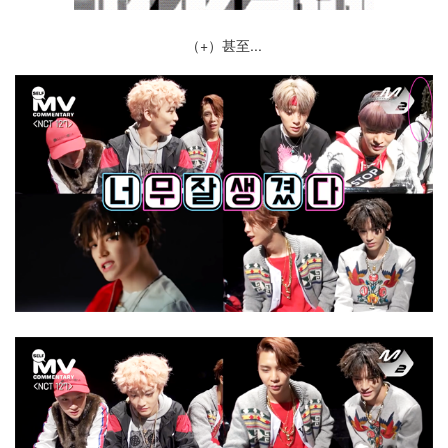
（+）甚至...