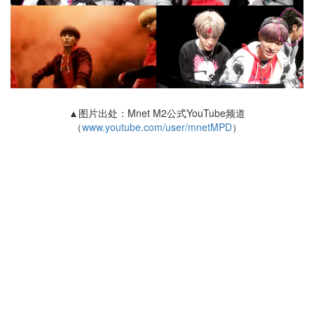
▲图片出处：Mnet M2公式YouTube频道
（
www.youtube.com/user/mnetMPD
）