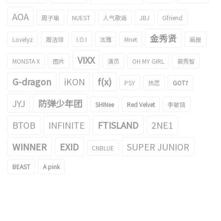
AOA
周子瑜
NUEST
人气歌谣
JBJ
Gfriend
金秀贤
Lovelyz
周洁琼
I.O.I
泫雅
Mnet
画报
VIXX
MONSTA X
图片
演员
OH MY GIRL
裴秀智
G-dragon
iKON
f(x)
PSY
热恋
GOT7
JYJ
防弹少年团
SHINee
Red Velvet
李敏镐
BTOB
INFINITE
FTISLAND
2NE1
WINNER
EXID
SUPER JUNIOR
CNBLUE
BEAST
A pink