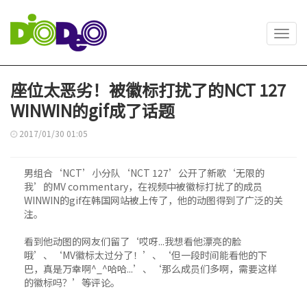
Toggl
navig
座位太恶劣！被徽标打扰了的NCT 127
WINWIN的gif成了话题
2017/01/30 01:05
男组合‘NCT’小分队‘NCT 127’公开了新歌‘无限的
我’的MV commentary，在视频中被徽标打扰了的成员
WINWIN的gif在韩国网站被上传了，他的动图得到了广泛的关
注。
看到他动图的网友们留了‘哎呀...我想看他漂亮的脸
哦’、‘MV徽标太过分了！’、‘但一段时间能看他的下
巴，真是万幸啊^_^哈哈...’、‘那么成员们多啊，需要这样
的徽标吗？’等评论。