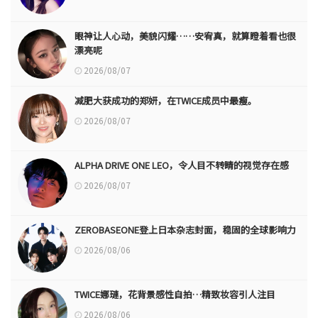
眼神让人心动，美貌闪耀……安宥真，就算瞪着看也很
漂亮呢
2026/08/07
减肥大获成功的郑妍，在TWICE成员中最瘦。
2026/08/07
ALPHA DRIVE ONE LEO，令人目不转睛的视觉存在感
2026/08/07
ZEROBASEONE登上日本杂志封面，稳固的全球影响力
2026/08/06
TWICE娜璉，花背景感性自拍…精致妆容引人注目
2026/08/06