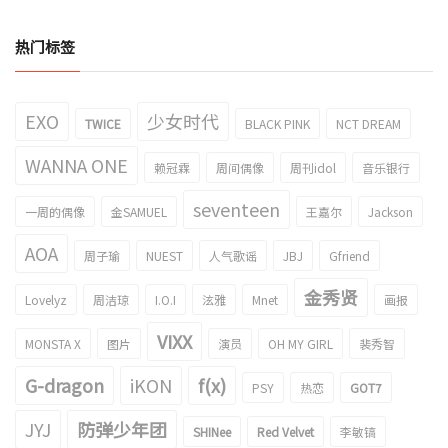
热门标签
EXO
少女时代
TWICE
BLACK PINK
NCT DREAM
WANNA ONE
赖冠霖
周间偶像
周刊idol
音乐银行
seventeen
一周的偶像
金SAMUEL
王嘉尔
Jackson
AOA
周子瑜
NUEST
人气歌谣
JBJ
Gfriend
金秀贤
Lovelyz
周洁琼
I.O.I
泫雅
Mnet
画报
VIXX
MONSTA X
图片
演员
OH MY GIRL
裴秀智
G-dragon
iKON
f(x)
PSY
热恋
GOT7
JYJ
防弹少年团
SHINee
Red Velvet
李敏镐