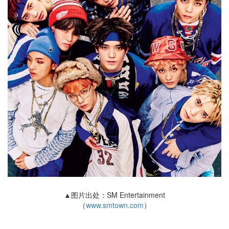
▲图片出处：SM Entertainment
（
www.smtown.com
）