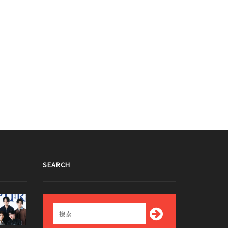
016/12/26
2016/12/10
SEARCH