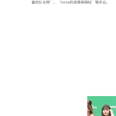
露的队长啊’、‘Irene的表情萌萌哒’等评论。