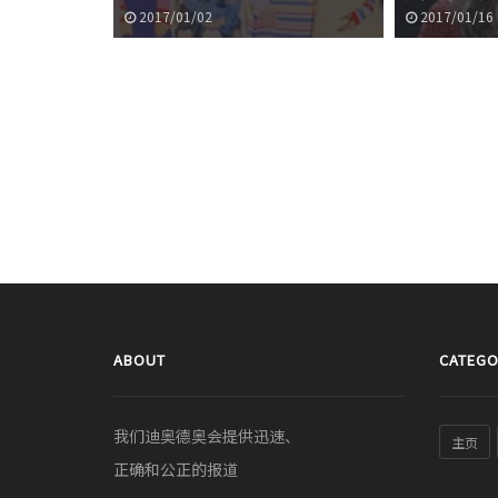
2017/01/02
2017/01/16
ABOUT
CATEGO
我们迪奥德奥会提供迅速、
主页
正确和公正的报道