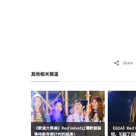
Share
其他相关报道
《歌谣大祭典》Red Velvet以薄款服装
《GDA》Red V
等待新年倒计时的结果！
短，引起了话