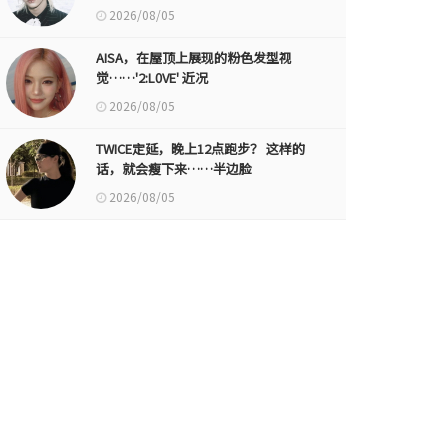
2026/08/05
AISA，在屋顶上展现的粉色发型视
觉……'2:L0VE' 近况
2026/08/05
TWICE定延，晚上12点跑步？ 这样的
话，就会瘦下来……半边脸
2026/08/05