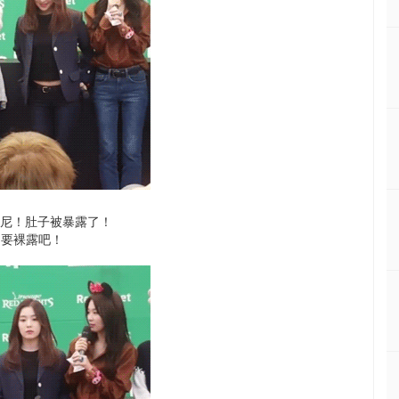
欧尼！肚子被暴露了！
不要裸露吧！