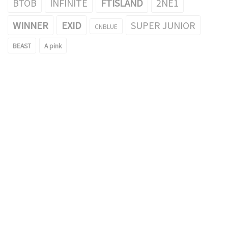
BTOB
INFINITE
FTISLAND
2NE1
WINNER
EXID
SUPER JUNIOR
CNBLUE
BEAST
A pink