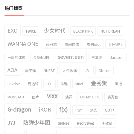
热门标签
EXO
少女时代
TWICE
BLACK PINK
NCT DREAM
WANNA ONE
赖冠霖
周间偶像
周刊idol
音乐银行
seventeen
一周的偶像
金SAMUEL
王嘉尔
Jackson
AOA
周子瑜
NUEST
人气歌谣
JBJ
Gfriend
金秀贤
Lovelyz
周洁琼
I.O.I
泫雅
Mnet
画报
VIXX
MONSTA X
图片
演员
OH MY GIRL
裴秀智
G-dragon
iKON
f(x)
PSY
热恋
GOT7
JYJ
防弹少年团
SHINee
Red Velvet
李敏镐