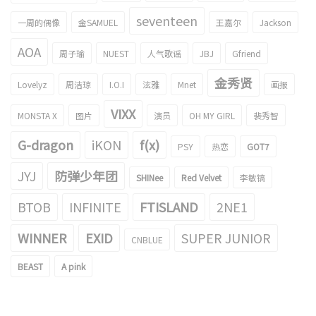
seventeen
一周的偶像
金SAMUEL
王嘉尔
Jackson
AOA
周子瑜
NUEST
人气歌谣
JBJ
Gfriend
金秀贤
Lovelyz
周洁琼
I.O.I
泫雅
Mnet
画报
VIXX
MONSTA X
图片
演员
OH MY GIRL
裴秀智
G-dragon
iKON
f(x)
PSY
热恋
GOT7
JYJ
防弹少年团
SHINee
Red Velvet
李敏镐
BTOB
INFINITE
FTISLAND
2NE1
WINNER
EXID
SUPER JUNIOR
CNBLUE
BEAST
A pink