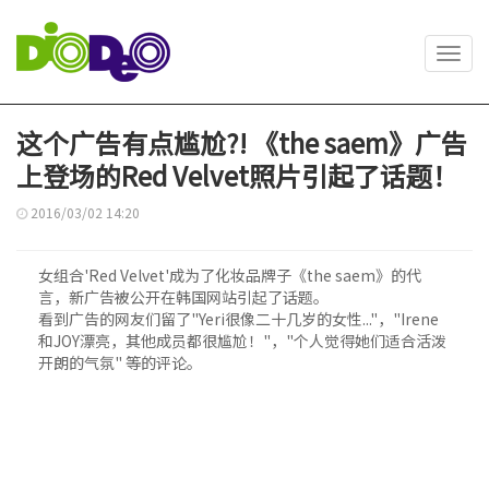
Toggl
navig
这个广告有点尴尬?! 《the saem》广告
上登场的Red Velvet照片引起了话题！
2016/03/02 14:20
女组合'Red Velvet'成为了化妆品牌子《the saem》的代
言，新广告被公开在韩国网站引起了话题。
看到广告的网友们留了"Yeri很像二十几岁的女性..."，"Irene
和JOY漂亮，其他成员都很尴尬！"，"个人觉得她们适合活泼
开朗的气氛" 等的评论。