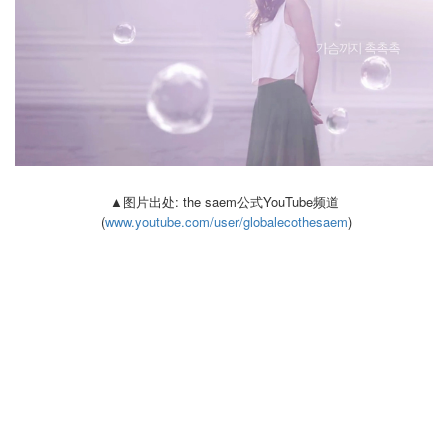
▲图片出处: the saem公式YouTube频道
(
www.youtube.com/user/globalecothesaem
)