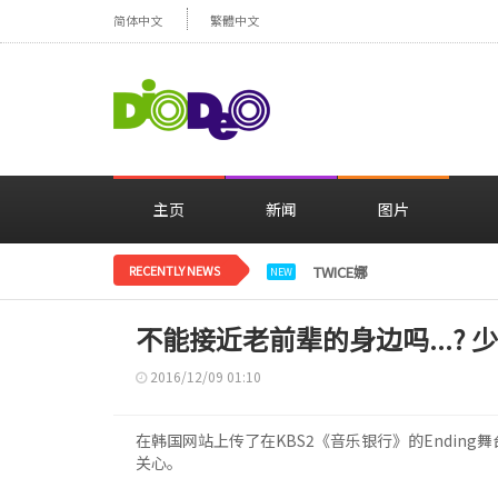
简体中文
繁體中文
主页
新闻
图片
RECENTLY NEWS
TWICE娜璉，花背景感性自
NEW
不能接近老前辈的身边吗...? 
2016/12/09 01:10
在韩国网站上传了在KBS2《音乐银行》的Ending
关心。