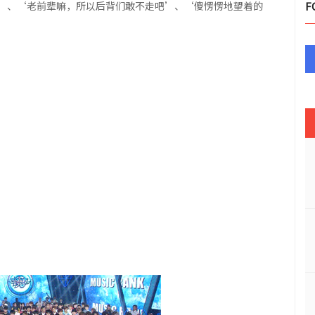
’、‘老前辈嘛，所以后背们敢不走吧’、‘傻愣愣地望着的
F