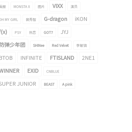
VIXX
画报
MONSTA X
图片
演员
G-dragon
iKON
OH MY GIRL
裴秀智
f(x)
JYJ
PSY
热恋
GOT7
防弹少年团
SHINee
Red Velvet
李敏镐
BTOB
INFINITE
FTISLAND
2NE1
WINNER
EXID
CNBLUE
SUPER JUNIOR
BEAST
A pink