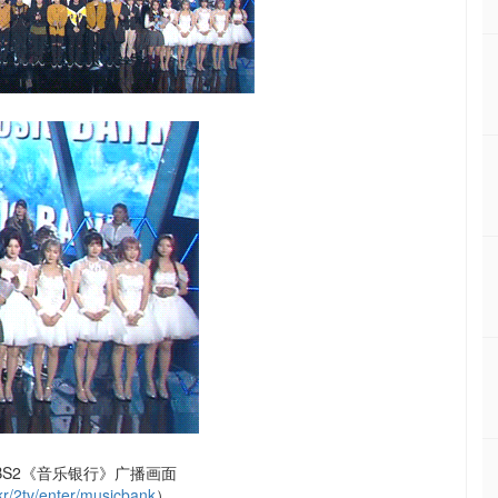
BS2《音乐银行》广播画面
r/2tv/enter/musicbank
）