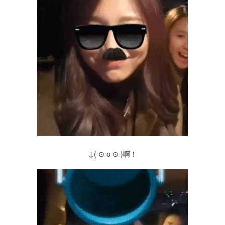
↓( ⊙ o ⊙ )啊！