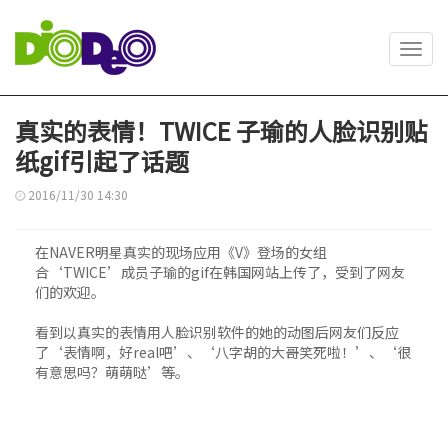
Toggl
navig
真实的表情！TWICE 子瑜的人脸识别贴
纸gif引起了话题
2016/11/30 14:30
在NAVER明星真实的现场应用《V》登场的女组
合‘TWICE’成员子瑜的gif在韩国网站上传了，受到了网友
们的欢迎。
看到以真实的表情用人脸识别软件的她的动图后网友们反应
了‘表情啊，好real吧’、‘八字胡的大哥笑死啦！’、‘很
有意思吗？萌萌哒’等。