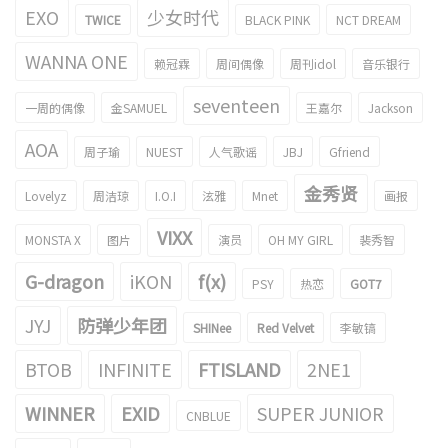
EXO
少女时代
TWICE
BLACK PINK
NCT DREAM
WANNA ONE
赖冠霖
周间偶像
周刊idol
音乐银行
seventeen
一周的偶像
金SAMUEL
王嘉尔
Jackson
AOA
周子瑜
NUEST
人气歌谣
JBJ
Gfriend
金秀贤
Lovelyz
周洁琼
I.O.I
泫雅
Mnet
画报
VIXX
MONSTA X
图片
演员
OH MY GIRL
裴秀智
G-dragon
iKON
f(x)
PSY
热恋
GOT7
JYJ
防弹少年团
SHINee
Red Velvet
李敏镐
BTOB
INFINITE
FTISLAND
2NE1
WINNER
EXID
SUPER JUNIOR
CNBLUE