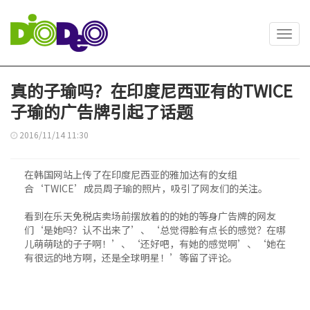
Toggl
navig
真的子瑜吗？在印度尼西亚有的TWICE
子瑜的广告牌引起了话题
2016/11/14 11:30
在韩国网站上传了在印度尼西亚的雅加达有的女组
合‘TWICE’成员周子瑜的照片，吸引了网友们的关注。
看到在乐天免税店卖场前摆放着的的她的等身广告牌的网友
们‘是她吗？认不出来了’、‘总觉得脸有点长的感觉？在哪
儿萌萌哒的子子啊！’、‘还好吧，有她的感觉啊’、‘她在
有很远的地方啊，还是全球明星！’等留了评论。