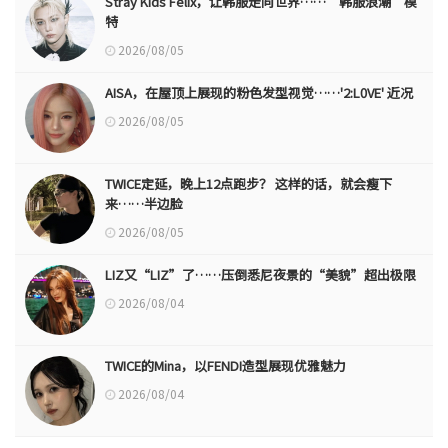
Stray Kids Felix，让韩服走向世界……“韩服浪潮”模
特
2026/08/05
AISA，在屋顶上展现的粉色发型视觉……'2:L0VE' 近况
2026/08/05
TWICE定延，晚上12点跑步？ 这样的话，就会瘦下
来……半边脸
2026/08/05
LIZ又“LIZ”了……压倒悉尼夜景的“美貌”超出极限
2026/08/04
TWICE的Mina，以FENDI造型展现优雅魅力
2026/08/04