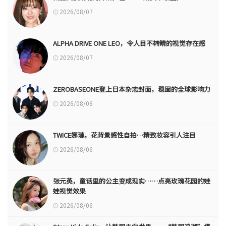
2026/08/07
ALPHA DRIVE ONE LEO，令人目不转睛的视觉存在感
2026/08/07
ZEROBASEONE登上日本杂志封面，稳固的全球影响力
2026/08/06
TWICE娜璉，花背景感性自拍…精致妆容引人注目
2026/08/06
张元英，童话里的公主变成现实……点亮玫瑰花园的娃
娃视觉效果
2026/08/06