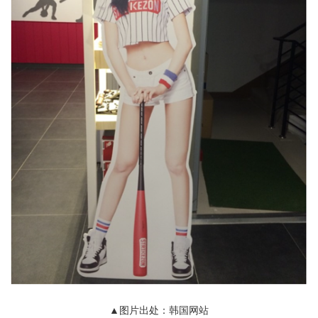
▲图片出处：韩国网站