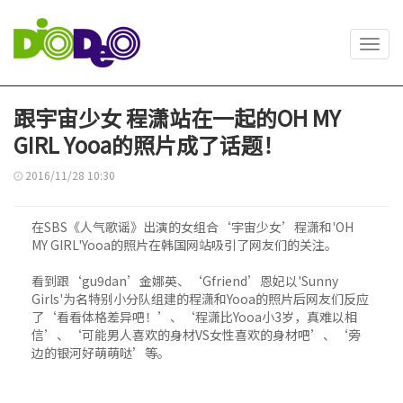
Toggl
navig
跟宇宙少女 程潇站在一起的OH MY
GIRL Yooa的照片成了话题！
2016/11/28 10:30
在SBS《人气歌谣》出演的女组合‘宇宙少女’程潇和'OH
MY GIRL'Yooa的照片在韩国网站吸引了网友们的关注。
看到跟‘gu9dan’金娜英、‘Gfriend’恩妃以'Sunny
Girls'为名特别小分队组建的程潇和Yooa的照片后网友们反应
了‘看看体格差异吧！’、‘程潇比Yooa小3岁，真难以相
信’、‘可能男人喜欢的身材VS女性喜欢的身材吧’、‘旁
边的银河好萌萌哒’等。