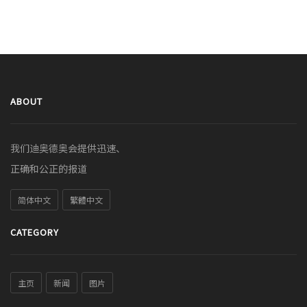
ABOUT
我们迪奥德奥会提供迅速、
正确和公正的报道
简体中文
繁體中文
CATEGORY
主页
新闻
图片