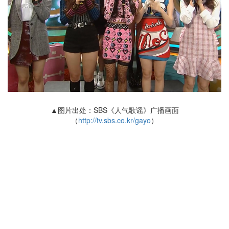
▲图片出处：SBS《人气歌谣》广播画面
（
http://tv.sbs.co.kr/gayo
）