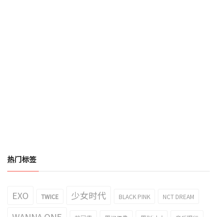
热门标签
EXO
少女时代
TWICE
BLACK PINK
NCT DREAM
WANNA ONE