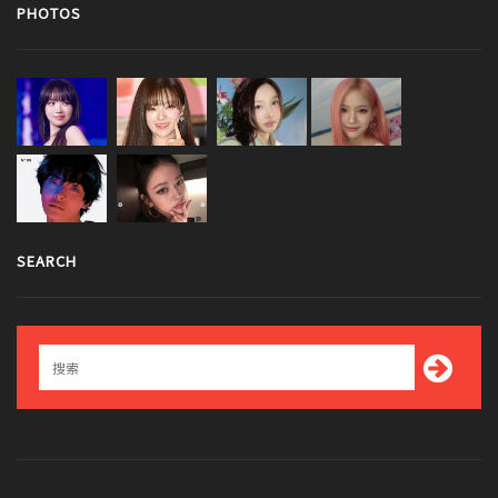
PHOTOS
SEARCH