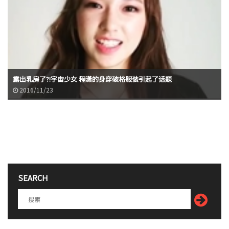
露出乳房了?!宇宙少女 程潇的身穿破格服装引起了话题
2016/11/23
SEARCH