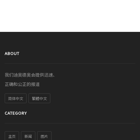
ABOUT
我们迪奥德奥会提供迅速、
正确和公正的报道
简体中文
繁體中文
CATEGORY
主页
新闻
图片