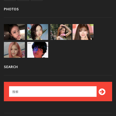
PHOTOS
SEARCH