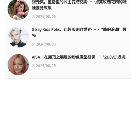
张元英，童话里的公主变成现实……点亮玫瑰花园的娃
娃视觉效果
2026/08/06
Stray Kids Felix，让韩服走向世界……“韩服浪潮”模
特
2026/08/05
AISA，在屋顶上展现的粉色发型视觉……'2:L0VE' 近况
2026/08/05