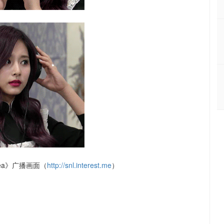
rea》广播画面（
http://snl.interest.me
）