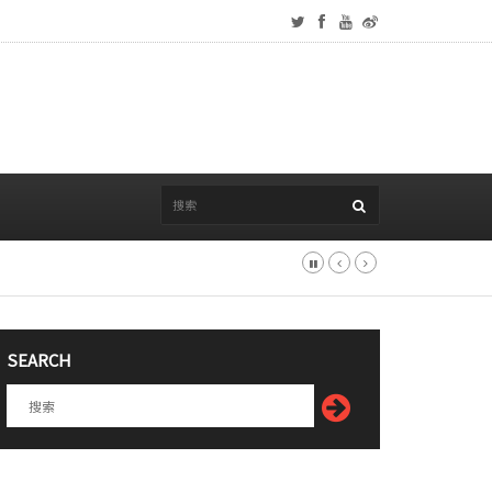
SEARCH