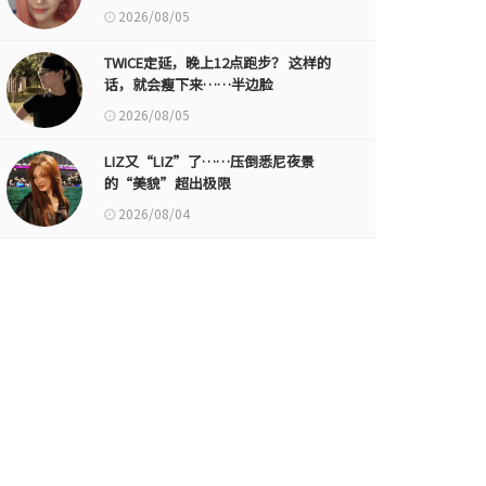
2026/08/05
TWICE定延，晚上12点跑步？ 这样的
话，就会瘦下来……半边脸
2026/08/05
LIZ又“LIZ”了……压倒悉尼夜景
的“美貌”超出极限
2026/08/04