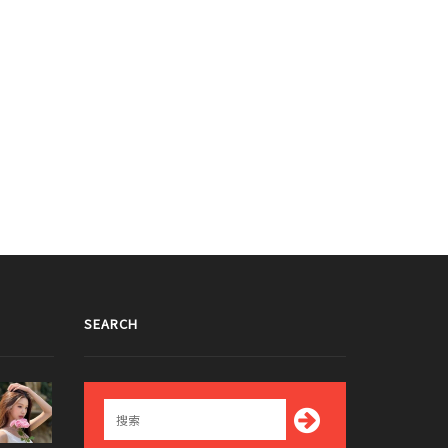
SEARCH