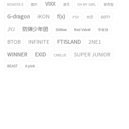
VIXX
MONSTA X
图片
演员
OH MY GIRL
裴秀智
G-dragon
iKON
f(x)
PSY
热恋
GOT7
JYJ
防弹少年团
SHINee
Red Velvet
李敏镐
BTOB
INFINITE
FTISLAND
2NE1
WINNER
EXID
SUPER JUNIOR
CNBLUE
BEAST
A pink