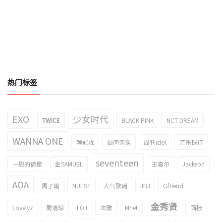
热门标签
EXO
少女时代
TWICE
BLACK PINK
NCT DREAM
WANNA ONE
赖冠霖
周间偶像
周刊idol
音乐银行
seventeen
一周的偶像
金SAMUEL
王嘉尔
Jackson
AOA
周子瑜
NUEST
人气歌谣
JBJ
Gfriend
金秀贤
Lovelyz
周洁琼
I.O.I
泫雅
Mnet
画报