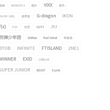
VIXX
智旻摔倒了？防弹少年团在台湾机场
很偶然啊！在地铁里被目击的防弹少
画报
MONSTA X
图片
演员
现的结果！
团智旻和玧其的照片引起了话题！
016/06/09
2016/03/30
G-dragon
iKON
OH MY GIRL
裴秀智
f(x)
JYJ
PSY
热恋
GOT7
防弹少年团
SHINee
Red Velvet
李敏镐
BTOB
INFINITE
FTISLAND
2NE1
WINNER
EXID
CNBLUE
SUPER JUNIOR
BEAST
A pink