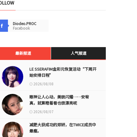
OLLOW
Diodeo.PROC
Facebook
最新报道
人气报道
LE SSERAFIM金彩元恢复活动“下周开
始安排日程”
2026/08/08
眼神让人心动，美貌闪耀……安宥
真，就算瞪着看也很漂亮呢
2026/08/07
减肥大获成功的郑妍，在TWICE成员中
最瘦。