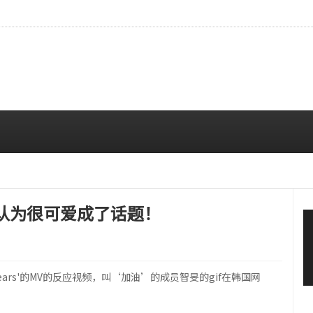
…安宥真，就算瞪着看也很漂亮呢
08/07 12:00 PM
认为很可爱成了话题！
Tears'的MV的反应视频，叫‘加油’的成员智旻的gif在韩国网