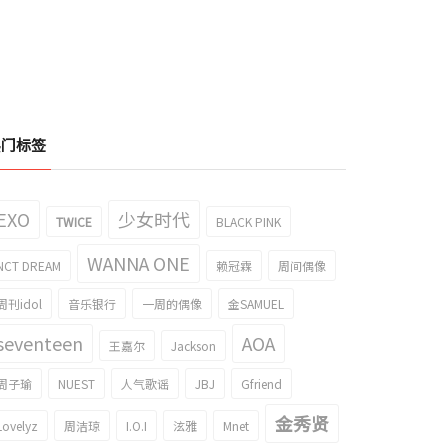
热门标签
EXO
少女时代
TWICE
BLACK PINK
WANNA ONE
NCT DREAM
赖冠霖
周间偶像
周刊idol
音乐银行
一周的偶像
金SAMUEL
seventeen
AOA
王嘉尔
Jackson
周子瑜
NUEST
人气歌谣
JBJ
Gfriend
金秀贤
Lovelyz
周洁琼
I.O.I
泫雅
Mnet