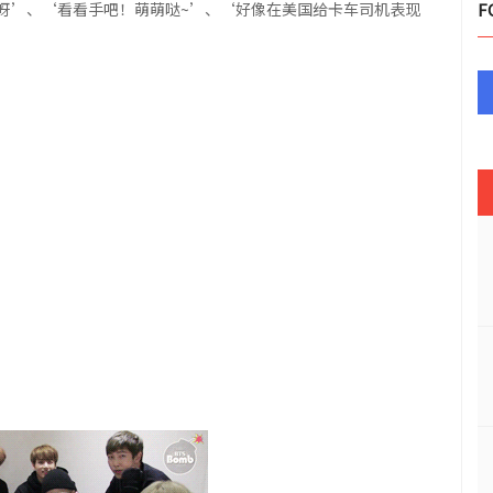
呀’、‘看看手吧！萌萌哒~’、‘好像在美国给卡车司机表现
F