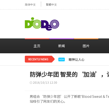
简体中文
繁體中文
主页
新闻
图片
RECENTLY NEWS
眼神让人心动，美貌闪耀…
NEW
防弹少年团 智旻的‘加油’，
2016/10/13 12:30
男组合‘防弹少年团’公开了新歌'Blood Sweat＆
站吸引了网友们的关心。