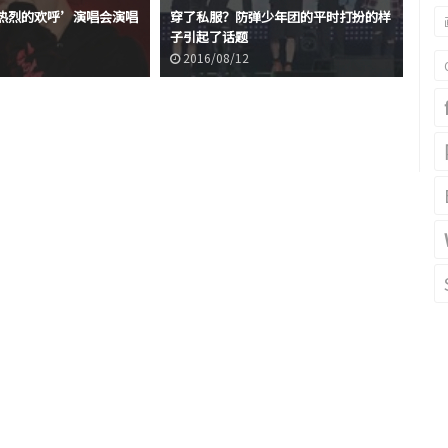
热烈的欢呼’演唱会演唱
穿了私服？防弹少年团的平时打扮的样
朴
子引起了话题
出
2016/08/12
2