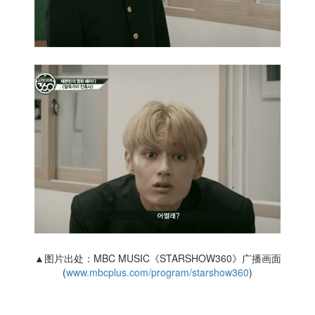
▲图片出处：MBC MUSIC《STARSHOW360》广播画面
(
www.mbcplus.com/program/starshow360
)