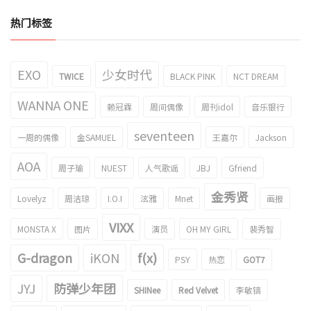
热门标签
EXO
少女时代
TWICE
BLACK PINK
NCT DREAM
WANNA ONE
赖冠霖
周间偶像
周刊idol
音乐银行
seventeen
一周的偶像
金SAMUEL
王嘉尔
Jackson
AOA
周子瑜
NUEST
人气歌谣
JBJ
Gfriend
金秀贤
Lovelyz
周洁琼
I.O.I
泫雅
Mnet
画报
VIXX
MONSTA X
图片
演员
OH MY GIRL
裴秀智
G-dragon
iKON
f(x)
PSY
热恋
GOT7
JYJ
防弹少年团
SHINee
Red Velvet
李敏镐