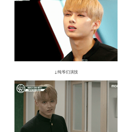
↓纯爷们演技