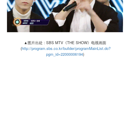
▲图片出处 : SBS MTV《THE SHOW》电视画面
(
http://program.sbs.co.kr/builder/programMainList.do?
pgm_id=22000006194
)