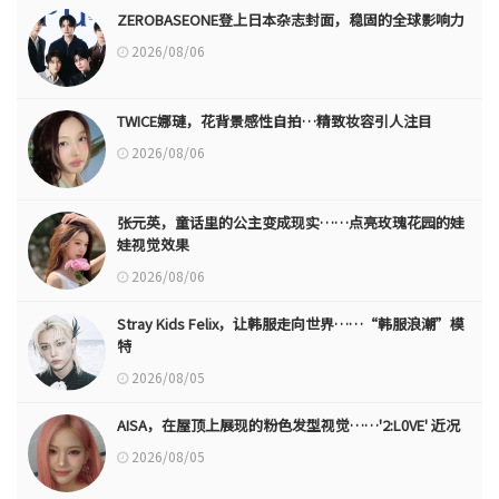
ZEROBASEONE登上日本杂志封面，稳固的全球影响力
2026/08/06
TWICE娜璉，花背景感性自拍…精致妆容引人注目
2026/08/06
张元英，童话里的公主变成现实……点亮玫瑰花园的娃
娃视觉效果
2026/08/06
Stray Kids Felix，让韩服走向世界……“韩服浪潮”模
特
2026/08/05
AISA，在屋顶上展现的粉色发型视觉……'2:L0VE' 近况
2026/08/05