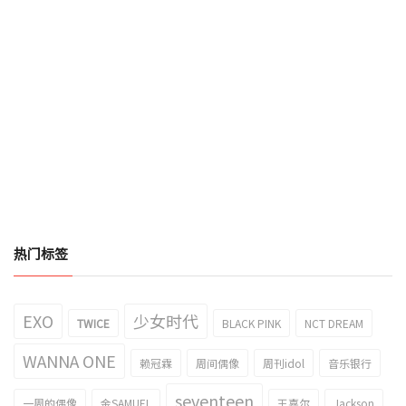
热门标签
EXO
少女时代
TWICE
BLACK PINK
NCT DREAM
WANNA ONE
赖冠霖
周间偶像
周刊idol
音乐银行
seventeen
一周的偶像
金SAMUEL
王嘉尔
Jackson