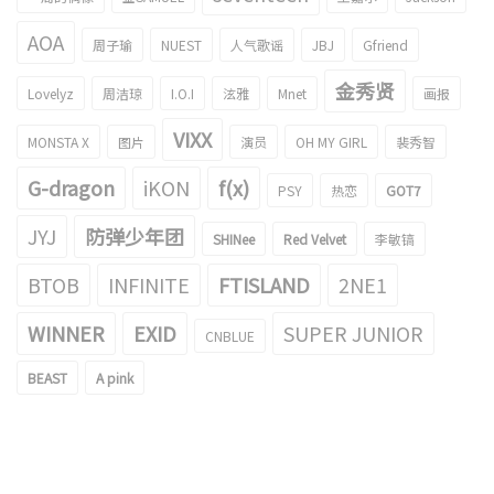
AOA
周子瑜
NUEST
人气歌谣
JBJ
Gfriend
金秀贤
Lovelyz
周洁琼
I.O.I
泫雅
Mnet
画报
VIXX
MONSTA X
图片
演员
OH MY GIRL
裴秀智
G-dragon
iKON
f(x)
PSY
热恋
GOT7
JYJ
防弹少年团
SHINee
Red Velvet
李敏镐
BTOB
INFINITE
FTISLAND
2NE1
WINNER
EXID
SUPER JUNIOR
CNBLUE
BEAST
A pink