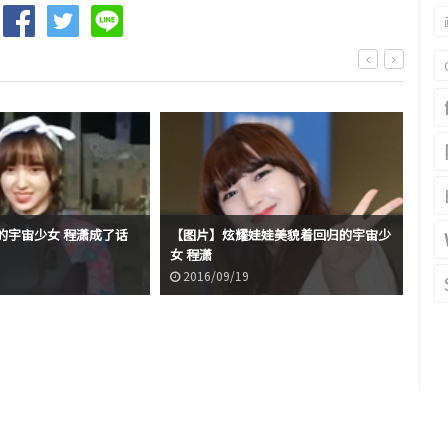
的宇宙少女 程潇成了话
【图片】炫耀娃娃美貌着回归的宇宙少
女 程潇
2016/09/19