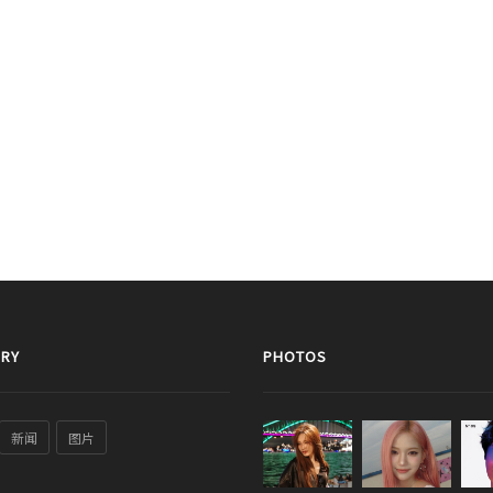
RY
PHOTOS
新闻
图片