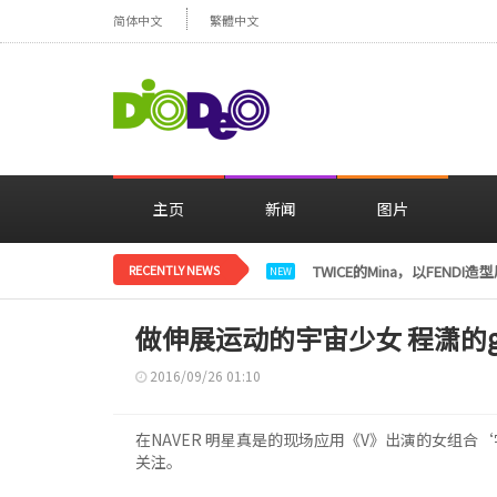
简体中文
繁體中文
主页
新闻
图片
RECENTLY NEWS
TWICE的Mina，以FENDI
NEW
做伸展运动的宇宙少女 程潇的g
2016/09/26 01:10
在NAVER 明星真是的现场应用《V》出演的女组合
关注。