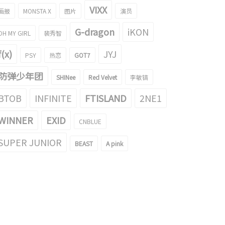
VIXX
画报
MONSTA X
图片
演员
G-dragon
iKON
OH MY GIRL
裴秀智
f(x)
JYJ
PSY
热恋
GOT7
防弹少年团
SHINee
Red Velvet
李敏镐
BTOB
INFINITE
FTISLAND
2NE1
WINNER
EXID
CNBLUE
SUPER JUNIOR
BEAST
A pink