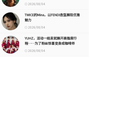
2026/08/04
TWICE的Mina，以FENDI造型展现优雅
魅力
2026/08/04
YUHZ，活动一结束就展开高强度行
程……为了粉丝惊喜变身成咖啡师
2026/08/04