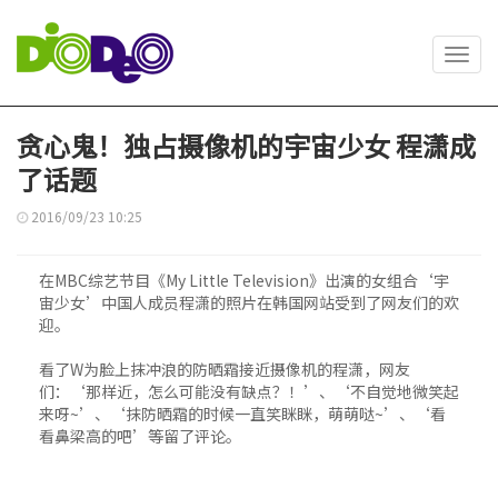
Toggl
navig
贪心鬼！独占摄像机的宇宙少女 程潇成
了话题
2016/09/23 10:25
在MBC综艺节目《My Little Television》出演的女组合‘宇
宙少女’中国人成员程潇的照片在韩国网站受到了网友们的欢
迎。
看了W为脸上抹冲浪的防晒霜接近摄像机的程潇，网友
们：‘那样近，怎么可能没有缺点？！’、‘不自觉地微笑起
来呀~’、‘抹防晒霜的时候一直笑眯眯，萌萌哒~’、‘看
看鼻梁高的吧’等留了评论。