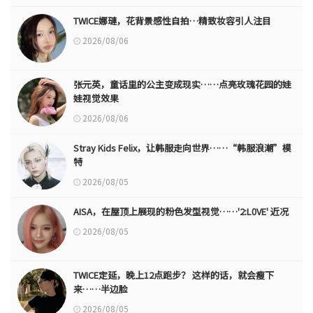
TWICE娜璉，花背景感性自拍…精致妆容引人注目
2026/08/06
张元英，童话里的公主变成现实……点亮玫瑰花园的娃
娃视觉效果
2026/08/06
Stray Kids Felix，让韩服走向世界……“韩服浪潮”模
特
2026/08/05
AISA，在屋顶上展现的粉色发型视觉……'2:L0VE' 近况
2026/08/05
TWICE定延，晚上12点跑步？ 这样的话，就会瘦下
来……半边脸
2026/08/05