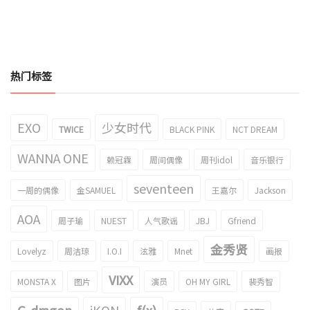
热门标签
EXO
少女时代
TWICE
BLACK PINK
NCT DREAM
WANNA ONE
赖冠霖
周间偶像
周刊idol
音乐银行
seventeen
一周的偶像
金SAMUEL
王嘉尔
Jackson
AOA
周子瑜
NUEST
人气歌谣
JBJ
Gfriend
金秀贤
Lovelyz
周洁琼
I.O.I
泫雅
Mnet
画报
VIXX
MONSTA X
图片
演员
OH MY GIRL
裴秀智