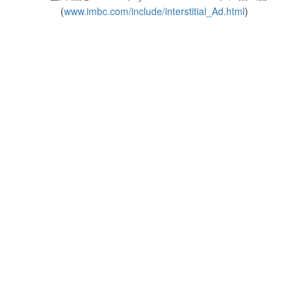
(
www.imbc.com/include/interstitial_Ad.html
)