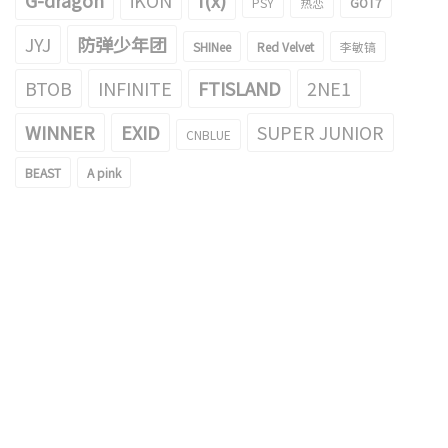
G-dragon
iKON
f(x)
PSY
热恋
GOT7
JYJ
防弹少年团
SHINee
Red Velvet
李敏镐
BTOB
INFINITE
FTISLAND
2NE1
WINNER
EXID
SUPER JUNIOR
CNBLUE
BEAST
A pink