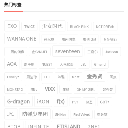
热门标签
EXO
少女时代
TWICE
BLACK PINK
NCT DREAM
WANNA ONE
赖冠霖
周间偶像
周刊idol
音乐银行
seventeen
一周的偶像
金SAMUEL
王嘉尔
Jackson
AOA
周子瑜
NUEST
人气歌谣
JBJ
Gfriend
金秀贤
Lovelyz
周洁琼
I.O.I
泫雅
Mnet
画报
VIXX
MONSTA X
图片
演员
OH MY GIRL
裴秀智
G-dragon
iKON
f(x)
PSY
热恋
GOT7
JYJ
防弹少年团
SHINee
Red Velvet
李敏镐
BTOB
INFINITE
FTISLAND
2NE1