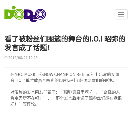
Toggl
navig
看了被粉丝们围簇的舞台的I.O.I 昭弥的
发言成了话题！
2016/08/26 10:25
在MBC MUSIC 《SHOW CHAMPION Behind》上出演的女组
合 'I.O.I' 单位成员全昭弥的照片吸引了韩国网友们的关注。
对昭弥的发言网友们留了：‘昭弥真直率啊~’、‘奇怪的人
肯定无所不在吧！’、‘那个发言后她说了跟粉丝们能在近很
好！’等评论。