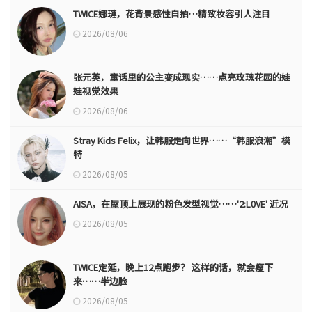
TWICE娜璉，花背景感性自拍…精致妆容引人注目
2026/08/06
张元英，童话里的公主变成现实……点亮玫瑰花园的娃
娃视觉效果
2026/08/06
Stray Kids Felix，让韩服走向世界……“韩服浪潮”模
特
2026/08/05
AISA，在屋顶上展现的粉色发型视觉……'2:L0VE' 近况
2026/08/05
TWICE定延，晚上12点跑步？ 这样的话，就会瘦下
来……半边脸
2026/08/05