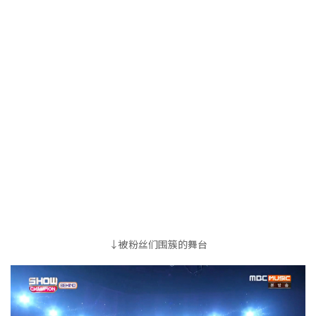
↓被粉丝们围簇的舞台