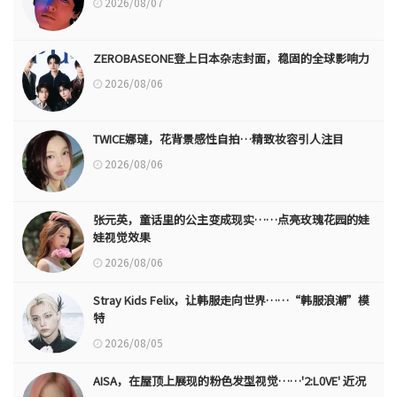
2026/08/07
ZEROBASEONE登上日本杂志封面，稳固的全球影响力
2026/08/06
TWICE娜璉，花背景感性自拍…精致妆容引人注目
2026/08/06
张元英，童话里的公主变成现实……点亮玫瑰花园的娃
娃视觉效果
2026/08/06
Stray Kids Felix，让韩服走向世界……“韩服浪潮”模
特
2026/08/05
AISA，在屋顶上展现的粉色发型视觉……'2:L0VE' 近况