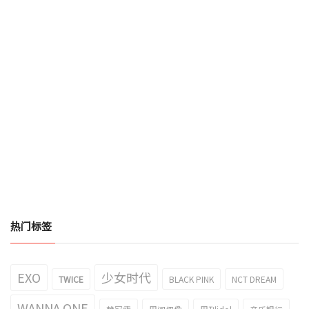
热门标签
EXO
少女时代
TWICE
BLACK PINK
NCT DREAM
WANNA ONE