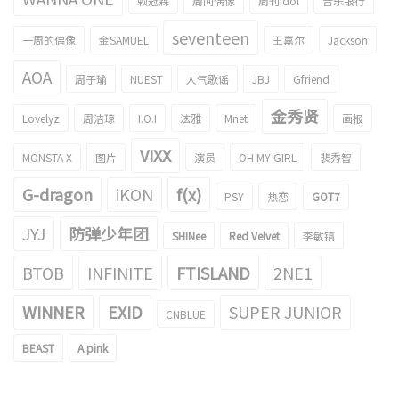
赖冠霖
周间偶像
周刊idol
音乐银行
seventeen
一周的偶像
金SAMUEL
王嘉尔
Jackson
AOA
周子瑜
NUEST
人气歌谣
JBJ
Gfriend
金秀贤
Lovelyz
周洁琼
I.O.I
泫雅
Mnet
画报
VIXX
MONSTA X
图片
演员
OH MY GIRL
裴秀智
G-dragon
iKON
f(x)
PSY
热恋
GOT7
JYJ
防弹少年团
SHINee
Red Velvet
李敏镐
BTOB
INFINITE
FTISLAND
2NE1
WINNER
EXID
SUPER JUNIOR
CNBLUE
BEAST
A pink