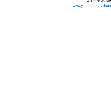
▲图片出处: MBi
（
www.youtube.com/chan