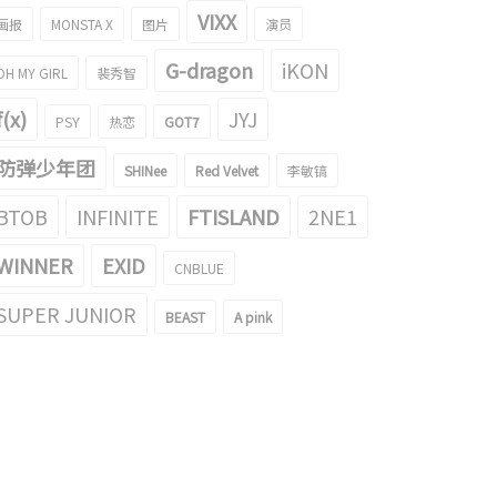
VIXX
画报
MONSTA X
图片
演员
G-dragon
iKON
OH MY GIRL
裴秀智
f(x)
JYJ
PSY
热恋
GOT7
防弹少年团
SHINee
Red Velvet
李敏镐
BTOB
INFINITE
FTISLAND
2NE1
WINNER
EXID
CNBLUE
SUPER JUNIOR
BEAST
A pink