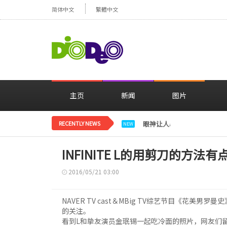
简体中文
繁體中文
主页
新闻
图片
RECENTLY NEWS
眼神让人心动，美貌闪耀…
NEW
INFINITE L的用剪刀的方法有
2016/05/21 03:00
NAVER TV cast＆MBig TV综艺节目《花美男罗
的关注。
看到L和挚友演员金珉锡一起吃冷面的照片，网友们留