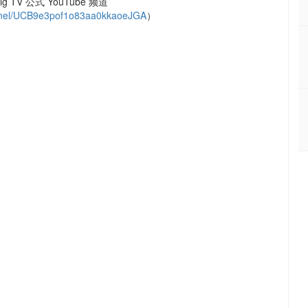
g TV 公式 YouTube 频道
nel/UCB9e3pof1o83aa0kkaoeJGA
）