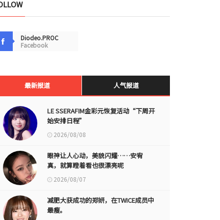
OLLOW
Diodeo.PROC
Facebook
最新报道
人气报道
LE SSERAFIM金彩元恢复活动“下周开
始安排日程”
2026/08/08
眼神让人心动，美貌闪耀……安宥
真，就算瞪着看也很漂亮呢
2026/08/07
减肥大获成功的郑妍，在TWICE成员中
最瘦。