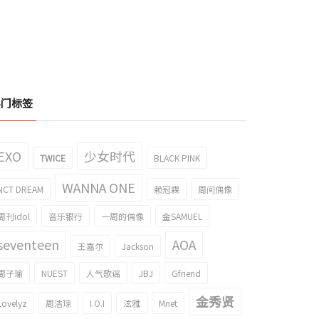
热门标签
EXO
少女时代
TWICE
BLACK PINK
WANNA ONE
NCT DREAM
赖冠霖
周间偶像
周刊idol
音乐银行
一周的偶像
金SAMUEL
seventeen
AOA
王嘉尔
Jackson
周子瑜
NUEST
人气歌谣
JBJ
Gfriend
FINITE金明洙的实物是这样的感觉？
演技的很搞笑！INFINITE成钟做演技的
金秀贤
片集引起了话题！
gif引起了话题！
Lovelyz
周洁琼
I.O.I
泫雅
Mnet
016/03/24
2016/03/07