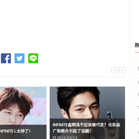
INFINITE金明洙不应该做代言？化妆品
IN
FINITE L太帅了！
广告照片引起了话题！
照
2016/04/13
2