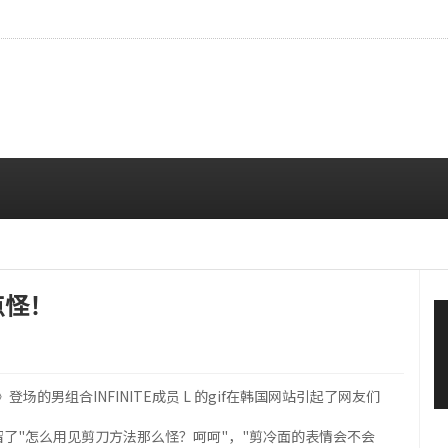
…安宥真，就算瞪着看也很漂亮呢
08/07 12:00 PM
点怪！
曼史》登场的男组合INFINITE成员 L 的gif在韩国网站引起了网友们
了"怎么用见剪刀方法那么怪？呵呵"，"剪冷面的表情会不会