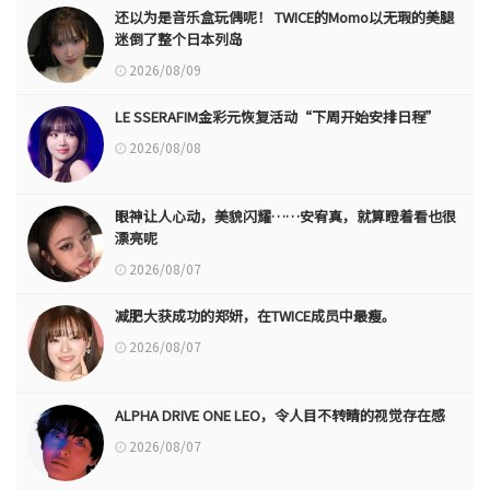
还以为是音乐盒玩偶呢！ TWICE的Momo以无瑕的美腿
迷倒了整个日本列岛
2026/08/09
LE SSERAFIM金彩元恢复活动“下周开始安排日程”
2026/08/08
眼神让人心动，美貌闪耀……安宥真，就算瞪着看也很
漂亮呢
2026/08/07
减肥大获成功的郑妍，在TWICE成员中最瘦。
2026/08/07
ALPHA DRIVE ONE LEO，令人目不转睛的视觉存在感
2026/08/07