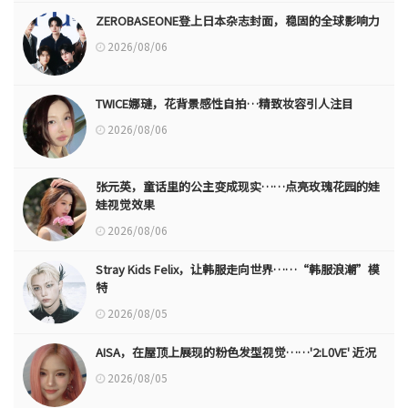
ZEROBASEONE登上日本杂志封面，稳固的全球影响力
2026/08/06
TWICE娜璉，花背景感性自拍…精致妆容引人注目
2026/08/06
张元英，童话里的公主变成现实……点亮玫瑰花园的娃
娃视觉效果
2026/08/06
Stray Kids Felix，让韩服走向世界……“韩服浪潮”模
特
2026/08/05
AISA，在屋顶上展现的粉色发型视觉……'2:L0VE' 近况
2026/08/05