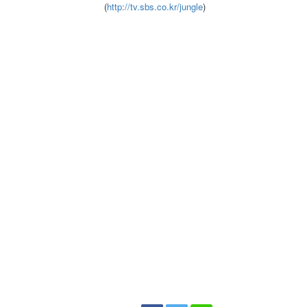
(
http://tv.sbs.co.kr/jungle
)