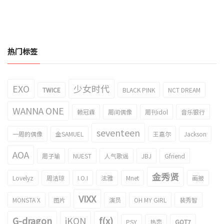
热门标签
EXO
少女时代
TWICE
BLACK PINK
NCT DREAM
WANNA ONE
赖冠霖
周间偶像
周刊idol
音乐银行
seventeen
一周的偶像
金SAMUEL
王嘉尔
Jackson
AOA
周子瑜
NUEST
人气歌谣
JBJ
Gfriend
金秀贤
Lovelyz
周洁琼
I.O.I
泫雅
Mnet
画报
VIXX
MONSTA X
图片
演员
OH MY GIRL
裴秀智
G-dragon
iKON
f(x)
PSY
热恋
GOT7