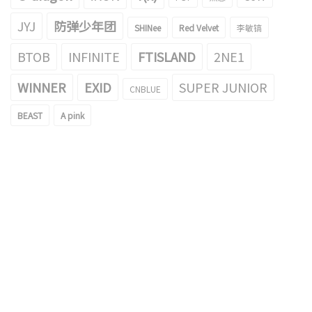
JYJ
防弹少年团
SHINee
Red Velvet
李敏镐
BTOB
INFINITE
FTISLAND
2NE1
WINNER
EXID
SUPER JUNIOR
CNBLUE
BEAST
A pink