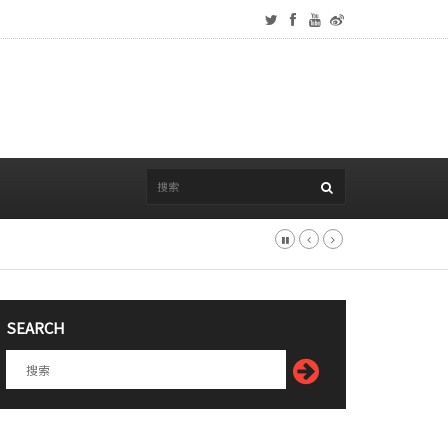
SEARCH