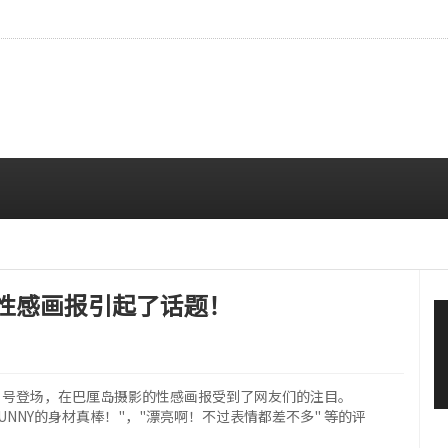
现实……点亮玫瑰花园的娃娃视觉效果
08/06 01:05 AM
的性感画报引起了话题！
5月号登场，在巴厘岛摄影的性感画报受到了网友们的注目。
UNNY的身材真棒！"，"漂亮啊！不过表情都差不多" 等的评