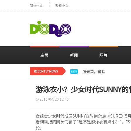
简体中文
繁體中文
主页
新闻
图片
RECENTLY NEWS
张元英，童话里的公主变成
NEW
游泳衣小？少女时代SUNNY
2016/04/20 12:40
女组合少女时代成员SUNNY在时尚杂志《SURE》
看到画报的网友们留了"是不是游泳衣有点小？"，"S
论。