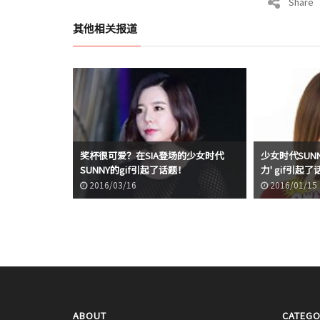
Share
其他相关报道
奖杯很可爱？在SIA登场的少女时代
少女时代SUN
SUNNY的gif引起了话题！
力' gif引起
2016/03/16
2016/01/15
ABOUT
CATEGO