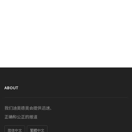
ABOUT
我们迪奥德奥会提供迅速、
正确和公正的报道
简体中文
繁體中文