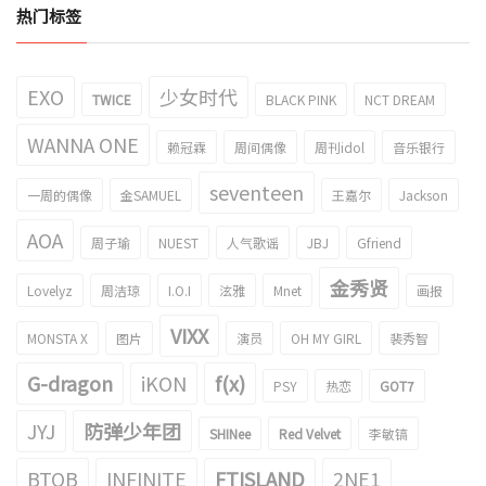
热门标签
EXO
少女时代
TWICE
BLACK PINK
NCT DREAM
WANNA ONE
赖冠霖
周间偶像
周刊idol
音乐银行
seventeen
一周的偶像
金SAMUEL
王嘉尔
Jackson
AOA
周子瑜
NUEST
人气歌谣
JBJ
Gfriend
金秀贤
Lovelyz
周洁琼
I.O.I
泫雅
Mnet
画报
VIXX
MONSTA X
图片
演员
OH MY GIRL
裴秀智
G-dragon
iKON
f(x)
PSY
热恋
GOT7
JYJ
防弹少年团
SHINee
Red Velvet
李敏镐
BTOB
INFINITE
FTISLAND
2NE1