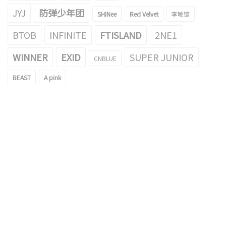
JYJ
防弹少年团
SHINee
Red Velvet
李敏镐
BTOB
INFINITE
FTISLAND
2NE1
WINNER
EXID
SUPER JUNIOR
CNBLUE
BEAST
A pink