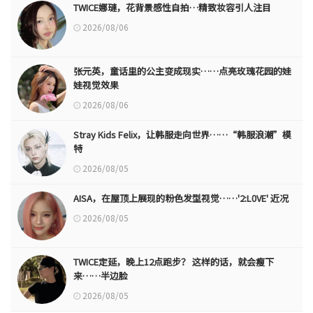
TWICE娜璉，花背景感性自拍…精致妆容引人注目
2026/08/06
张元英，童话里的公主变成现实……点亮玫瑰花园的娃
娃视觉效果
2026/08/06
Stray Kids Felix，让韩服走向世界……“韩服浪潮”模
特
2026/08/05
AISA，在屋顶上展现的粉色发型视觉……'2:L0VE' 近况
2026/08/05
TWICE定延，晚上12点跑步？ 这样的话，就会瘦下
来……半边脸
2026/08/05