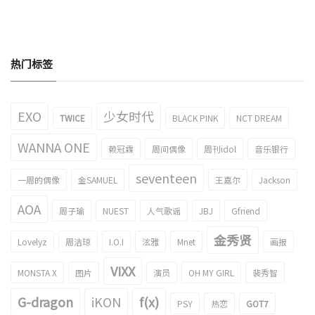
热门标签
EXO
少女时代
TWICE
BLACK PINK
NCT DREAM
WANNA ONE
赖冠霖
周间偶像
周刊idol
音乐银行
seventeen
一周的偶像
金SAMUEL
王嘉尔
Jackson
AOA
周子瑜
NUEST
人气歌谣
JBJ
Gfriend
金秀贤
Lovelyz
周洁琼
I.O.I
泫雅
Mnet
画报
VIXX
MONSTA X
图片
演员
OH MY GIRL
裴秀智
G-dragon
iKON
f(x)
PSY
热恋
GOT7