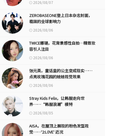
2026/08/07
ZEROBASEONE登上日本杂志封面，
稳固的全球影响力
2026/08/06
TWICE娜璉，花背景感性自拍…精致妆
容引人注目
2026/08/06
张元英，童话里的公主变成现实……
点亮玫瑰花园的娃娃视觉效果
2026/08/06
Stray Kids Felix，让韩服走向世
界……“韩服浪潮”模特
2026/08/05
AISA，在屋顶上展现的粉色发型视
觉……'2:L0VE' 近况