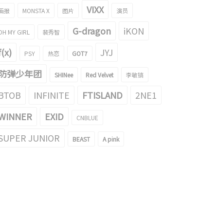
VIXX
画报
MONSTA X
图片
演员
G-dragon
iKON
OH MY GIRL
裴秀智
f(x)
JYJ
PSY
热恋
GOT7
防弹少年团
SHINee
Red Velvet
李敏镐
BTOB
INFINITE
FTISLAND
2NE1
WINNER
EXID
CNBLUE
SUPER JUNIOR
BEAST
A pink