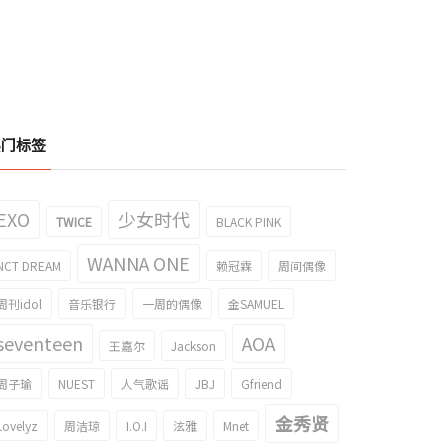
热门标签
EXO
少女时代
TWICE
BLACK PINK
WANNA ONE
NCT DREAM
赖冠霖
周间偶像
周刊idol
音乐银行
一周的偶像
金SAMUEL
seventeen
AOA
王嘉尔
Jackson
周子瑜
NUEST
人气歌谣
JBJ
Gfriend
金秀贤
Lovelyz
周洁琼
I.O.I
泫雅
Mnet