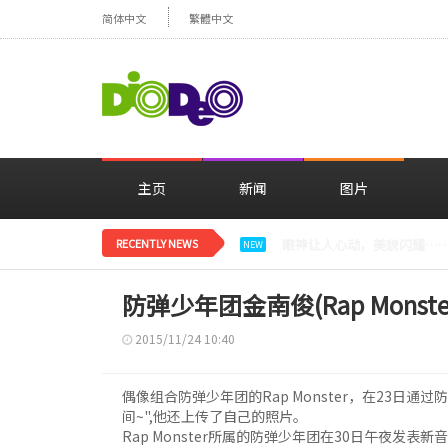
简体中文
繁體中文
主页
新闻
图片
RECENTLY NEWS
减肥大获成功的郑妍，在TWI
NEW
防弹少年团金南俊(Rap Monst
2015/11/24 10:40
偶像组合防弹少年团的Rap Monster，在23日通过
间~",他还上传了自己的照片。
Rap Monster所属的防弹少年团在30日午夜发表新