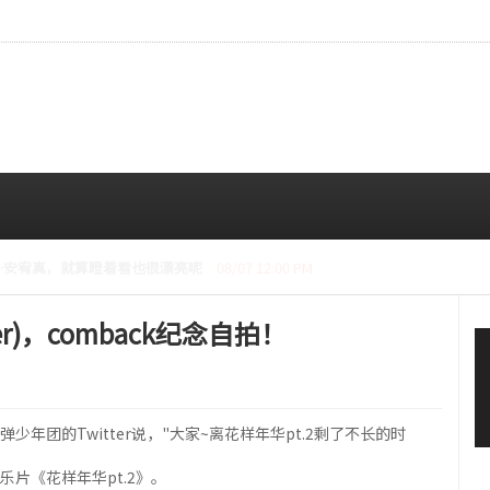
CE成员中最瘦。
08/07 10:00 AM
er)，comback纪念自拍！
防弹少年团的Twitter说，"大家~离花样年华pt.2剩了不长的时
音乐片《花样年华pt.2》。