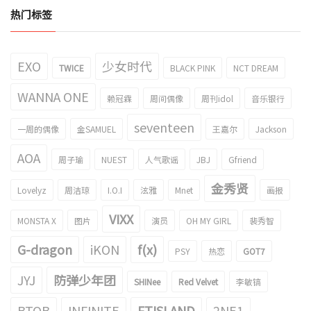
热门标签
EXO
少女时代
TWICE
BLACK PINK
NCT DREAM
WANNA ONE
赖冠霖
周间偶像
周刊idol
音乐银行
seventeen
一周的偶像
金SAMUEL
王嘉尔
Jackson
AOA
周子瑜
NUEST
人气歌谣
JBJ
Gfriend
金秀贤
Lovelyz
周洁琼
I.O.I
泫雅
Mnet
画报
VIXX
MONSTA X
图片
演员
OH MY GIRL
裴秀智
G-dragon
iKON
f(x)
PSY
热恋
GOT7
JYJ
防弹少年团
SHINee
Red Velvet
李敏镐
BTOB
INFINITE
FTISLAND
2NE1