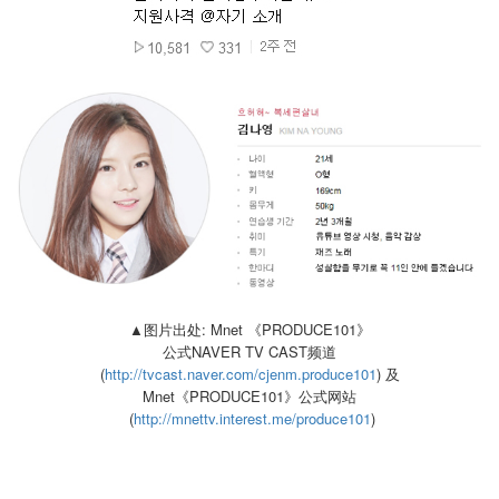
▲图片出处: Mnet 《PRODUCE101》
公式NAVER TV CAST频道
(
http://tvcast.naver.com/cjenm.produce101
) 及
Mnet《PRODUCE101》公式网站
(
http://mnettv.interest.me/produce101
)