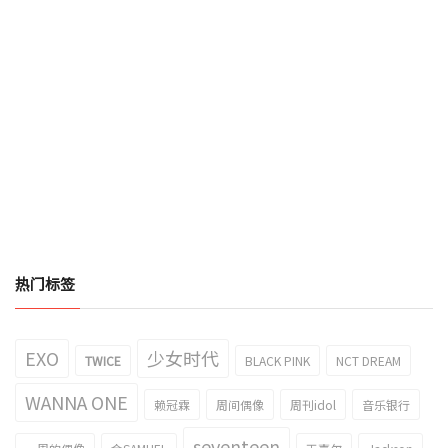
热门标签
EXO
少女时代
TWICE
BLACK PINK
NCT DREAM
WANNA ONE
赖冠霖
周间偶像
周刊idol
音乐银行
seventeen