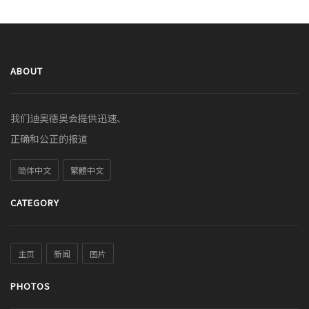
ABOUT
我们迪奥德奥会提供迅速、
正确和公正的报道
简体中文
繁體中文
CATEGORY
主页
新闻
图片
PHOTOS