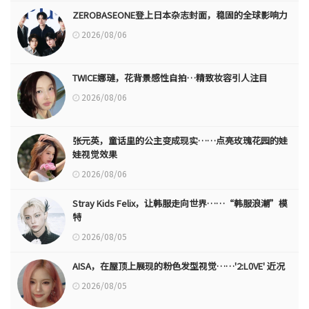
ZEROBASEONE登上日本杂志封面，稳固的全球影响力
2026/08/06
TWICE娜璉，花背景感性自拍…精致妆容引人注目
2026/08/06
张元英，童话里的公主变成现实……点亮玫瑰花园的娃
娃视觉效果
2026/08/06
Stray Kids Felix，让韩服走向世界……“韩服浪潮”模
特
2026/08/05
AISA，在屋顶上展现的粉色发型视觉……'2:L0VE' 近况
2026/08/05