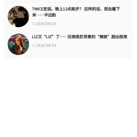
TWICE定延，晚上12点跑步？ 这样的话，就会瘦下
来……半边脸
2026/08/05
LIZ又“LIZ”了……压倒悉尼夜景的“美貌”超出极限
2026/08/04