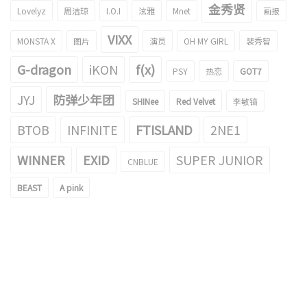
金秀贤
Lovelyz
周洁琼
I.O.I
泫雅
Mnet
画报
VIXX
MONSTA X
图片
演员
OH MY GIRL
裴秀智
G-dragon
iKON
f(x)
PSY
热恋
GOT7
JYJ
防弹少年团
SHINee
Red Velvet
李敏镐
BTOB
INFINITE
FTISLAND
2NE1
WINNER
EXID
SUPER JUNIOR
CNBLUE
BEAST
A pink