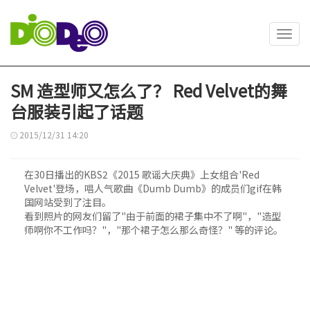
Toggl
navig
SM 造型师又怎么了？ Red Velvet的舞
台服装引起了话题
2015/12/31 14:20
在30日播出的KBS2《2015 歌谣大庆典》上女组合'Red
Velvet'登场，唱人气歌曲《Dumb Dumb》的成员们gif在韩
国网站受到了注目。
看到照片的网友们留了"由于前面的裙子集中不了啊"，"造型
师啊你不工作吗？"，"那个裙子怎么那么奇怪？" 等的评论。