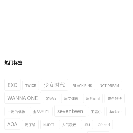
热门标签
EXO
少女时代
TWICE
BLACK PINK
NCT DREAM
WANNA ONE
赖冠霖
周间偶像
周刊idol
音乐银行
seventeen
一周的偶像
金SAMUEL
王嘉尔
Jackson
AOA
周子瑜
NUEST
人气歌谣
JBJ
Gfriend