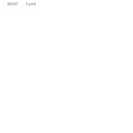
BEAST
A pink