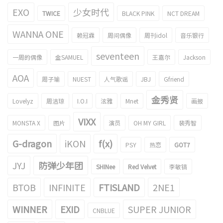
EXO
少女时代
TWICE
BLACK PINK
NCT DREAM
WANNA ONE
赖冠霖
周间偶像
周刊idol
音乐银行
seventeen
一周的偶像
金SAMUEL
王嘉尔
Jackson
AOA
周子瑜
NUEST
人气歌谣
JBJ
Gfriend
金秀贤
Lovelyz
周洁琼
I.O.I
泫雅
Mnet
画报
VIXX
MONSTA X
图片
演员
OH MY GIRL
裴秀智
G-dragon
iKON
f(x)
PSY
热恋
GOT7
JYJ
防弹少年团
SHINee
Red Velvet
李敏镐
BTOB
INFINITE
FTISLAND
2NE1
WINNER
EXID
SUPER JUNIOR
CNBLUE