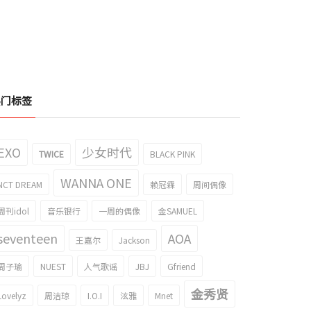
热门标签
EXO
少女时代
TWICE
BLACK PINK
WANNA ONE
NCT DREAM
赖冠霖
周间偶像
周刊idol
音乐银行
一周的偶像
金SAMUEL
seventeen
AOA
王嘉尔
Jackson
周子瑜
NUEST
人气歌谣
JBJ
Gfriend
金秀贤
Lovelyz
周洁琼
I.O.I
泫雅
Mnet