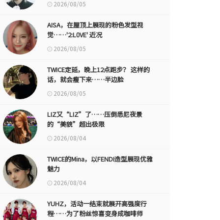
2026/08/05
AISA，在屋顶上展现的粉色发型视
觉……'2:L0VE' 近况
2026/08/05
TWICE定延，晚上12点跑步？ 这样的
话，就会瘦下来……半边脸
2026/08/05
LIZ又“LIZ”了……压倒悉尼夜景
的“美貌”超出极限
2026/08/04
TWICE的Mina，以FENDI造型展现优雅
魅力
2026/08/04
YUHZ，活动一结束就展开高强度行
程……为了粉丝惊喜变身成咖啡师