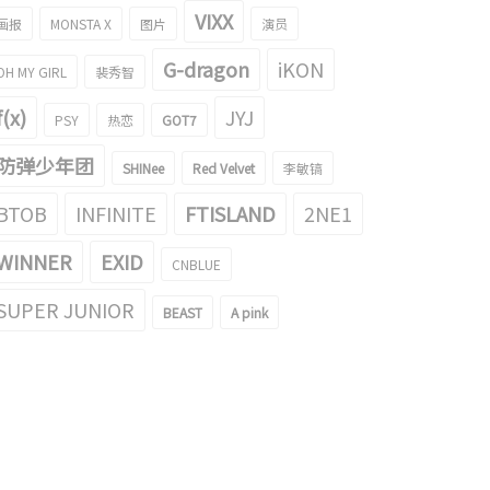
VIXX
画报
MONSTA X
图片
演员
G-dragon
iKON
OH MY GIRL
裴秀智
f(x)
JYJ
PSY
热恋
GOT7
防弹少年团
SHINee
Red Velvet
李敏镐
BTOB
INFINITE
FTISLAND
2NE1
WINNER
EXID
CNBLUE
SUPER JUNIOR
BEAST
A pink