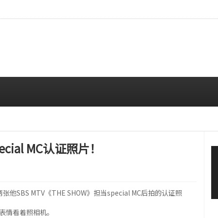
现实……点亮玫瑰花园的娃娃视觉效果
08/06 01:05 AM
ecial MC认证照片！
张他SBS MTV《THE SHOW》担当special MC后拍的认证照
的表情看着照相机。