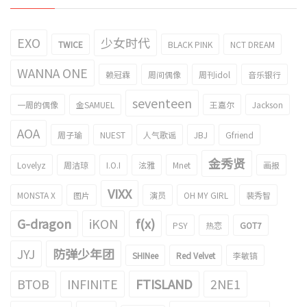
EXO
少女时代
TWICE
BLACK PINK
NCT DREAM
WANNA ONE
赖冠霖
周间偶像
周刊idol
音乐银行
seventeen
一周的偶像
金SAMUEL
王嘉尔
Jackson
AOA
周子瑜
NUEST
人气歌谣
JBJ
Gfriend
金秀贤
Lovelyz
周洁琼
I.O.I
泫雅
Mnet
画报
VIXX
MONSTA X
图片
演员
OH MY GIRL
裴秀智
G-dragon
iKON
f(x)
PSY
热恋
GOT7
JYJ
防弹少年团
SHINee
Red Velvet
李敏镐
BTOB
INFINITE
FTISLAND
2NE1