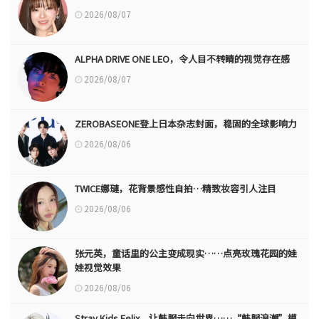
2026/08/07
ALPHA DRIVE ONE LEO，令人目不转睛的视觉存在感
2026/08/07
ZEROBASEONE登上日本杂志封面，稳固的全球影响力
2026/08/06
TWICE娜璉，花背景感性自拍…精致妆容引人注目
2026/08/06
张元英，童话里的公主变成现实……点亮玫瑰花园的娃
娃视觉效果
2026/08/06
Stray Kids Felix，让韩服走向世界……“韩服浪潮”模