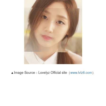
▲Image Source：Lovelyz Official site（
www.lvlz8.com
）