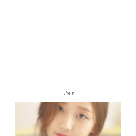
↓Yein