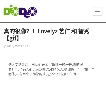
Toggl
navig
真的很像？！Lovelyz 艺仁 和 智秀
【gif】
2015/09/11 13:05
俩人受到关注。网友们表示 “眼睛一模一样,真的很
像！”,“俩人都没有双眼皮,眼睛又大,很漂亮！”,“是一个
团体,却有两个长得像的成员,会不会有点？”等。