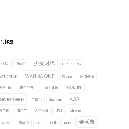
热门标签
EXO
少女时代
TWICE
BLACK PINK
WANNA ONE
NCT DREAM
赖冠霖
周间偶像
周刊idol
音乐银行
一周的偶像
金SAMUEL
seventeen
AOA
王嘉尔
Jackson
周子瑜
NUEST
人气歌谣
JBJ
Gfriend
金秀贤
Lovelyz
周洁琼
I.O.I
泫雅
Mnet