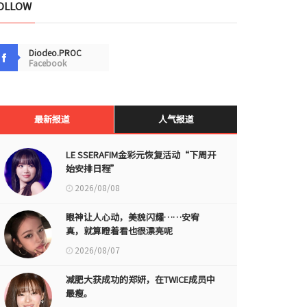
OLLOW
Diodeo.PROC
Facebook
最新报道
人气报道
LE SSERAFIM金彩元恢复活动“下周开
始安排日程”
2026/08/08
眼神让人心动，美貌闪耀……安宥
真，就算瞪着看也很漂亮呢
2026/08/07
减肥大获成功的郑妍，在TWICE成员中
最瘦。