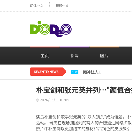
简体中文
繁體中文
主页
新闻
图片
RECENTLY NEWS
眼神让人心动，美貌闪耀…
NEW
朴宝剑和张元英并列…"颜值合
2026/06/11 01:05
演员朴宝剑和歌手张元英的"双人镜头"成为话题。 
活动。 当天在现场捕捉到的两人的合照通过网络扩散
照片中朴宝剑以更加结实的身材和古铜色的皮肤吸引