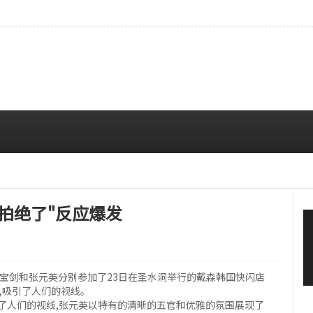
…安宥真，就算瞪着看也很漂亮呢
08/07 12:00 PM
拍绝了"反应爆发
朴宝剑和张元英分别参加了23日在圣水洞举行的戴森韩国快闪店
,吸引了人们的视线。
了人们的视线,张元英以特有的清晰的五官和优雅的氛围展现了