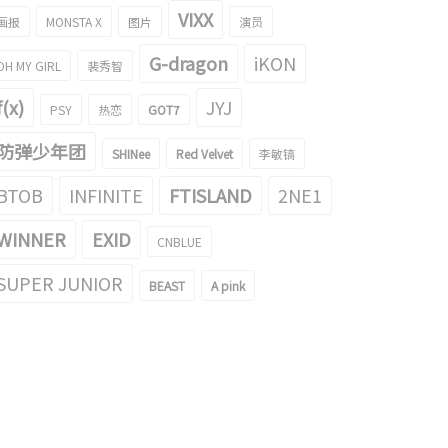
VIXX
画报
MONSTA X
图片
演员
G-dragon
iKON
OH MY GIRL
裴秀智
f(x)
JYJ
PSY
热恋
GOT7
防弹少年团
SHINee
Red Velvet
李敏镐
BTOB
INFINITE
FTISLAND
2NE1
WINNER
EXID
CNBLUE
SUPER JUNIOR
BEAST
A pink