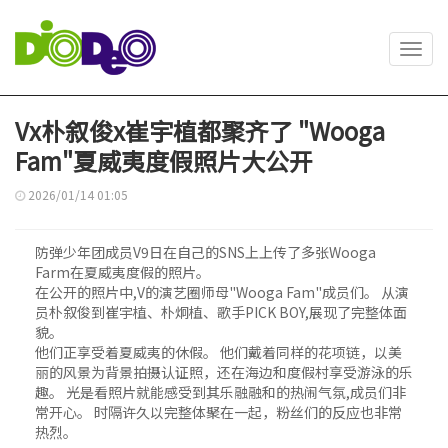
Toggl
navig
Vx朴叙俊x崔宇植都聚齐了 "Wooga
Fam"夏威夷度假照片大公开
2026/01/14 01:05
防弹少年团成员V9日在自己的SNS上上传了多张Wooga
Farm在夏威夷度假的照片。
在公开的照片中,V的演艺圈师母"Wooga Fam"成员们。 从演
员朴叙俊到崔宇植、朴炯植、歌手PICK BOY,展现了完整体面
貌。
他们正享受着夏威夷的休假。 他们戴着同样的花项链，以美
丽的风景为背景拍摄认证照，还在海边和度假村享受游泳的乐
趣。 光是看照片就能感受到其乐融融和的热闹气氛,成员们非
常开心。 时隔许久以完整体聚在一起，粉丝们的反应也非常
热烈。