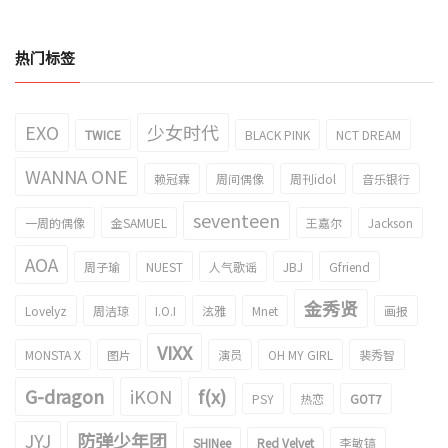
热门标签
EXO
少女时代
TWICE
BLACK PINK
NCT DREAM
WANNA ONE
赖冠霖
周间偶像
周刊idol
音乐银行
seventeen
一周的偶像
金SAMUEL
王嘉尔
Jackson
AOA
周子瑜
NUEST
人气歌谣
JBJ
Gfriend
金秀贤
Lovelyz
周洁琼
I.O.I
泫雅
Mnet
画报
VIXX
MONSTA X
图片
演员
OH MY GIRL
裴秀智
G-dragon
iKON
f(x)
PSY
热恋
GOT7
JYJ
防弹少年团
SHINee
Red Velvet
李敏镐