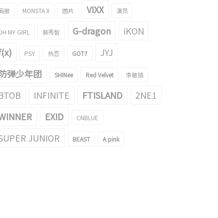
VIXX
画报
MONSTA X
图片
演员
G-dragon
iKON
OH MY GIRL
裴秀智
f(x)
JYJ
PSY
热恋
GOT7
防弹少年团
SHINee
Red Velvet
李敏镐
BTOB
INFINITE
FTISLAND
2NE1
WINNER
EXID
CNBLUE
SUPER JUNIOR
BEAST
A pink