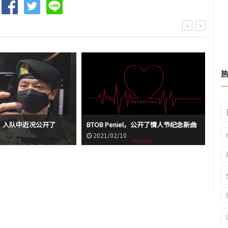
材，入队中近况公开了
BTOB Peniel，公开了情人节纪念新曲
BT
2021/02/10
2