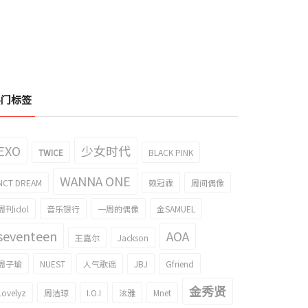
热门标签
EXO
少女时代
TWICE
BLACK PINK
队伍中的BTOB 陆星材的近况照片引起
OB 4U，在1月23日举行网络演唱会
了话题！
WANNA ONE
NCT DREAM
赖冠霖
周间偶像
020/12/14
2020/11/20
周刊idol
音乐银行
一周的偶像
金SAMUEL
seventeen
AOA
王嘉尔
Jackson
周子瑜
NUEST
人气歌谣
JBJ
Gfriend
金秀贤
Lovelyz
周洁琼
I.O.I
泫雅
Mnet