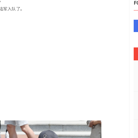
"
F
以陆军入队了。