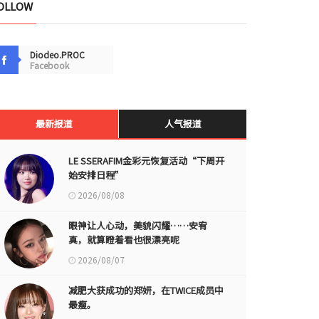
OLLOW
Diodeo.PROC
Facebook
最新报道
人气报道
LE SSERAFIM金彩元恢复活动“下周开
始安排日程”
2026/08/08
眼神让人心动，美貌闪耀……安宥
真，就算瞪着看也很漂亮呢
2026/08/07
减肥大获成功的郑妍，在TWICE成员中
最瘦。