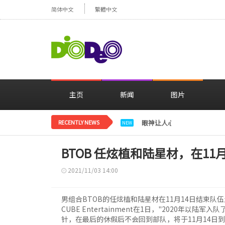
简体中文
繁體中文
主页
新闻
图片
RECENTLY NEWS
眼神让人心动，美貌闪耀…
NEW
BTOB 任炫植和陆星材，在11
2021/11/03 14:00
男组合BTOB的任炫植和陆星材在11月14日结束队
CUBE Entertainment在1日，"2020年
针，在最后的休假后不会回到部队，将于11月14日