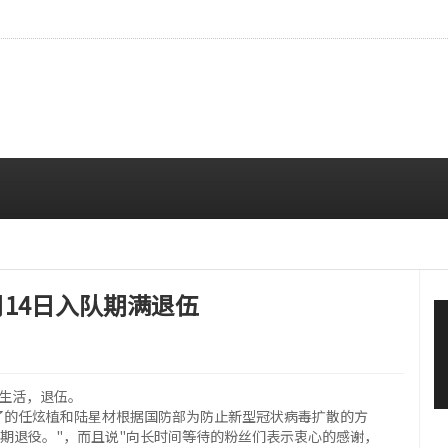
…安宥真，就算瞪着看也很漂亮呢
08/07 12:00 PM
月14日入队期满退伍
伍生活，退伍。
以陆军入队了的任炫植和陆星材根据国防部为防止新型冠状病毒扩散的方
到期退役。"，而且说"向长时间等待的粉丝们表示衷心的感谢，