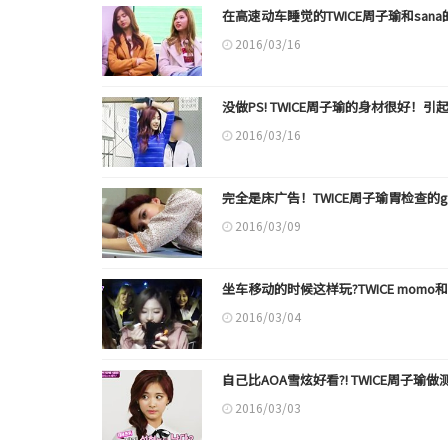
在高速动车睡觉的TWICE周子瑜和sana
2016/03/16
没做PS! TWICE周子瑜的身材很好！引
2016/03/16
完全是床广告！TWICE周子瑜胃检查的g
2016/03/09
坐车移动的时候这样玩?TWICE momo
2016/03/04
自己比AOA雪炫好看?! TWICE周子瑜
2016/03/03