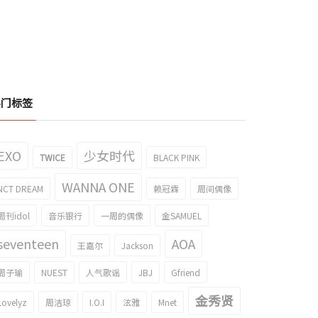
热门标签
EXO
少女时代
TWICE
BLACK PINK
WANNA ONE
NCT DREAM
赖冠霖
周间偶像
周刊idol
音乐银行
一周的偶像
金SAMUEL
seventeen
AOA
王嘉尔
Jackson
周子瑜
NUEST
人气歌谣
JBJ
Gfriend
金秀贤
Lovelyz
周洁琼
I.O.I
泫雅
Mnet