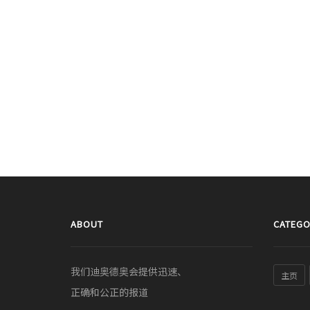
ABOUT
CATEGO
我们迪奥德奥会提供迅速、
主页
正确和公正的报道