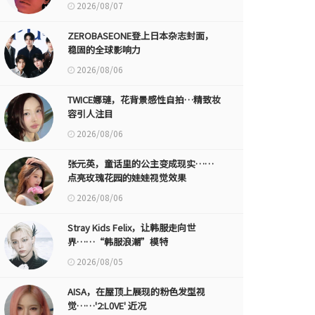
2026/08/07
ZEROBASEONE登上日本杂志封面，
稳固的全球影响力
2026/08/06
TWICE娜璉，花背景感性自拍…精致妆
容引人注目
2026/08/06
张元英，童话里的公主变成现实……
点亮玫瑰花园的娃娃视觉效果
2026/08/06
Stray Kids Felix，让韩服走向世
界……“韩服浪潮”模特
2026/08/05
AISA，在屋顶上展现的粉色发型视
觉……'2:L0VE' 近况