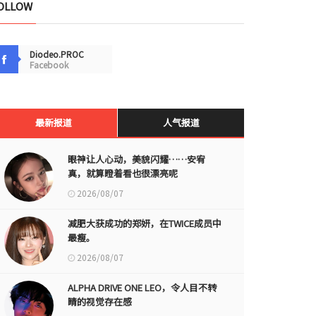
OLLOW
Diodeo.PROC
Facebook
最新报道
人气报道
眼神让人心动，美貌闪耀……安宥
真，就算瞪着看也很漂亮呢
2026/08/07
减肥大获成功的郑妍，在TWICE成员中
最瘦。
2026/08/07
ALPHA DRIVE ONE LEO，令人目不转
睛的视觉存在感