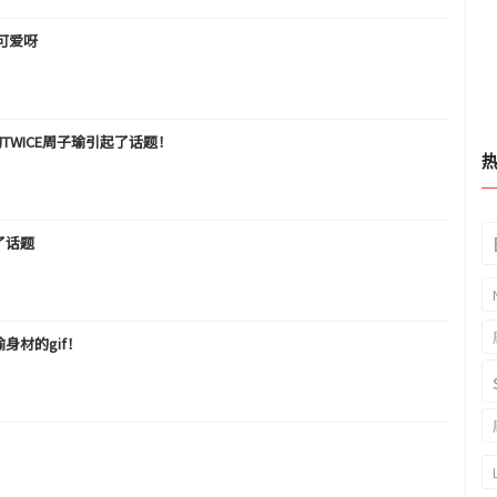
很可爱呀
TWICE周子瑜引起了话题！
了话题
身材的gif！