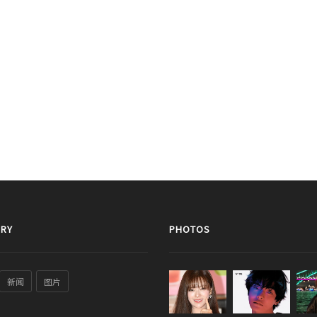
RY
PHOTOS
新闻
图片